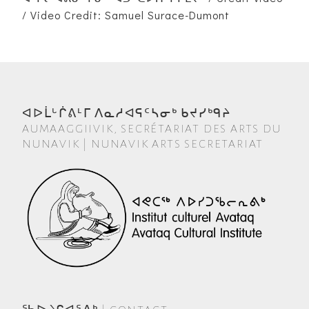
/ Video Credit: Samuel Surace-Dumont
ᐊᐅᒫᒡᒌᕕᒻᒥ ᐱᓇᓱᐊᕋᑦᓴᓂᒃ ᑲᔪᓯᒃᑫᔨ
AUMAAGGIIVIK, SECRÉTARIAT DES ARTS DU
NUNAVIK | NUNAVIK ARTS SECRETARIAT