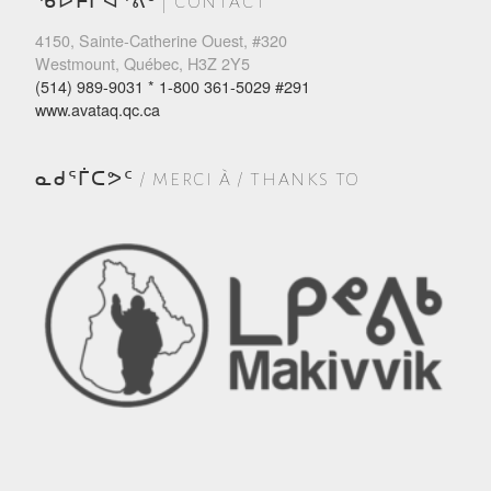
ᖃᐅᔨᒋᐊᕐᕕᒃ | CONTACT
4150, Sainte-Catherine Ouest, #320
Westmount, Québec, H3Z 2Y5
(514) 989-9031 * 1-800 361-5029 #291
www.avataq.qc.ca
ᓇᑯᕐᒦᑕᕗᑦ / MERCI À / THANKS TO