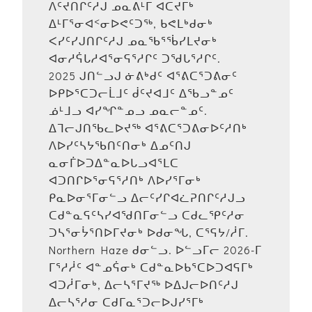
ᐱᑦᔪᑎᒋᑦᓱᒍ ᓄᓇᕕᒻᒥ ᐊᑕᔪᒥᒃ
ᐃᒻᒥᕐᓂᐊᑉᓂᐅᕙᑦᑐᖅ, ᑲᕙᒪᒃᑯᓂᒃ
ᐸᓯᑦᓯᒍᑎᒋᑦᓱᒍ ᓄᓇᖃᕐᖄᓯᒪᔪᓂᒃ
ᐊᓂᓱᕌᒐᓱᐊᕐᓂᕋᕐᓱᒋᑦ ᑐᖁᒐᕐᓱᒋᑦ.
2025 ᒍᑎᓪᓗᒍ ᓃᕕᒃᑯᑦ ᐊᕐᕕᑕᕐᑐᕕᓂᑦ
ᐅᑭᐅᕐᑕᑐᓕᒫᒧᑦ ᑰᑦᔪᐊᒧᑦ ᐃᖃᓗᓐᓄᑦ
ᓅᒻᒧᓗ ᐊᓯᖏᓐᓄᓗ ᓄᓇᓕᓐᓄᑦ.
ᐃᒣᓕᒍᑎᖃᓚᐅᔪᖅ ᐊᕐᕕᑕᕐᑐᕕᓂᐅᑦᓱᑎᒃ
ᐱᐅᓯᑦᓴᔭᖃᑎᑦᑎᓂᒃ ᐃᓄᑦᑎᒍ
ᓇᓂᒦᐅᑐᐃᓐᓇᐅᒐᓗᐊᕐᒪᑕ
ᐊᑐᑎᒋᐅᕐᓂᕋᕐᓱᑎᒃ ᐱᐅᓯᕐᒥᓂᒃ
ᑭᓇᐅᓂᕐᒥᓂᓪᓗ ᐃᓕᑦᓯᒋᐊᓛᕈᑎᒋᑦᓱᒍᓗ
ᑕᑯᓐᓇᕋᑦᓴᓯᐊᖁᑎᒥᓂᓪᓗ ᑕᑯᓚᕿᑦᓱᓂ
ᑐᓴᕐᓂᔮᕐᑎᐅᒥᔪᓂᒃ ᐅᑯᓂᖓ, ᑕᕐᕋᔭ/ᓲᒥ.
Northern Haze ᑯᓂᓪᓗ. ᐅᓪᓗᒥᓕ 2026-ᒥ
ᒥᕐᓱᓲᑦ ᐊᓐᓄᕌᓂᒃ ᑕᑯᓐᓇᐅᑲᕐᑕᐅᑐᐊᕋᒥᒃ
ᐊᑐᓲᒥᓂᒃ, ᐃᓕᓴᕐᒥᔪᖅ ᐅᐃᒍᓕᐅᑎᑦᓱᒍ
ᐃᓕᓴᕐᓱᓂ ᑕᑯᒥᓇᕐᑐᓕᐅᒍᓯᕐᒥᒃ