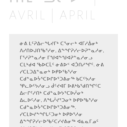
AVRIL | APRIL
ᓃᕕ ᒪᑦᕈᐃᓕᖓᔪᒥᒃ ᑕᕐᓂᓕᒃ ᐊᒥᓱᐄᓂᒃ
ᐱᓯᑎᐅᒍᑎᖃᕐᓱᓂ, ᐃᖕᖏᕈᓯᓕᐅᕈᓐᓇᓱᓂ,
ᒥᕐᓱᕈᓐᓇᓱᓂ ᒥᖑᐊᖕᖑᐊᕈᓐᓇᓱᓂᓗ
ᑕᒪᒃᑯᐊ ᖃᐅᑕᒫᑦ ᓃᕕᐅᑉ ᐊᑑᑎᓱᖏᑦ. ᓃᕕ
ᓯᑕᒪᑐᐃᓐᓇᓂᒃ ᐅᑭᐅᕐᑲᕐᓱᓂ
ᑕᑯᓐᓇᐅᔮᕐᑕᐅᒋᐅᕐᑐᕕᓂᖅ ᑲᑕᑦᔭᓱᓂ
ᕿᓚᐅᑦᔭᓱᓂᓗ ᑰᑦᔪᐊᒥ ᐅᕕᒃᑲᕐᑯᑎᖏᑦᑕ
ᐃᓕᒋᑦᓱᑎᒃ ᑕᑯᓐᓇᐅᔭᕐᑕᐅᓲᓂᒃ
ᐃᓚᐅᑦᓱᓂ, ᐱᖓᓲᔪᕐᑐᓂᒃ ᐅᑭᐅᖃᕐᓱᓂ
ᑕᑯᓐᓇᐅᔮᕐᑕᐅᒋᐅᕐᑐᕕᓂᖅ.
ᓯᑕᒪᐅᔪᖕᖏᒐᑦᑐᓂᒃ ᐅᑭᐅᕐᓱᓂ
ᐃᖕᖏᕈᓯᓕᐅᖃᑦᑕᓯᔪᕕᓂᖅ ᐊᓈᓇᒥᓄᑦ