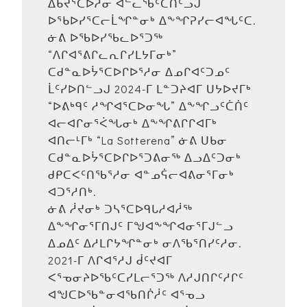
ᐃᑲᔪᕐᑕᐅᓱᓂ ᐊᓪᓚᖃᑦᑕᑎᑦᓗᒍ
ᐅᕐᑲᐅᓯᕐᑕᓕᒫᖏᓐᓂᒃ ᐃᖕᖏᕈᓯᓕᐊᖓᑦᑕ.
ᓃᕕ ᐅᖃᐅᓯᖃᓚᐅᕐᑐᖅ
“ᐱᒋᐊᕐᕕᒋᓚᕆᒋᓯᒪᔭᒥᓂᒃ”
ᑕᑯᓐᓇᐅᔮᕐᑕᐅᒋᐅᕐᓱᓂ ᐃᓄᒋᐊᑦᑐᓄᑦ
ᒫᑦᓯᐅᑎᓪᓗᒍ 2024-ᒥ ᒪᓐᑐᔨᐊᒥ ᑌᔭᐅᔪᒥᒃ
“ᐅᕕᒃᑫᑦ ᓱᖏᐊᕐᑕᐅᓂᖓ” ᐃᖕᖏᓗᑦᑖᑏᑦ
ᐊᓕᐊᒋᓂᕐᐹᖓᓂᒃ ᐃᖕᖏᕕᒋᒋᐊᒥᒃ
ᐊᑎᓕᒻᒥᒃ “La Sotterena” ᓃᕕ ᑌᑲᓂ
ᑕᑯᓐᓇᐅᔮᕐᑕᐅᒋᐅᕐᑐᕕᓂᖅ ᐃᓗᐃᑦᑐᓂᒃ
ᑯᑭᑕᐸᑦᑎᖃᕐᓱᓂ ᐊᓐᓄᕌᓕᐊᕕᓂᕐᒥᓂᒃ
ᐊᑐᕐᓱᑎᒃ.
ᓃᕕ ᓲᔪᓂᒃ ᑐᓴᕐᑕᐅᑫᒐᓱᐊᓲᖅ
ᐃᖕᖏᓂᕐᒥᑎᒍᑦ ᒥᖑᐊᖕᖏᐊᓂᕐᒥᒍᓪᓗ
ᐃᓄᐃᑦ ᐃᓱᒪᒋᔭᖏᓐᓂᒃ ᓂᐱᖃᕐᑎᓯᑦᓱᓂ.
2021-ᒥ ᐱᒋᐊᕐᓱᒍ ᑰᑦᔪᐊᒥ
ᐸᕐᓀᓂᔨᐅᖃᑦᑕᓯᒪᓕᕐᑐᖅ ᐱᓱᒍᑎᒋᑦᓱᒋᑦ
ᐊᖑᑕᐅᖃᓐᓂᐊᖃᑎᒌᓲᑦ ᐊᕐᓀᓗ