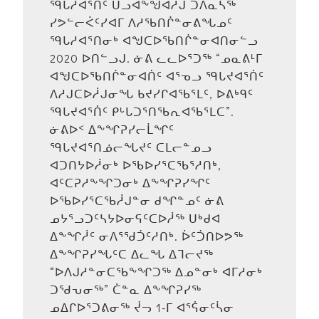
ᙯᒐᓱᐊᕐᑏᑦ ᑌᓗᐊᖕᖑᐊᓱᒍ ᑑᐱᓇᓴᖅ
ᓯᕗᓪᓕᐹᑦᓯᐊᒥ ᐱᓱᖃᑎᒌᓐᓂᕕᖓᓄᑦ
ᙯᒐᓱᐊᕐᑎᓂᒃ ᐊᖑᑕᐅᖃᑎᒌᓐᓂᐊᑎᓂᓪᓗ
2020 ᐅᑎᓪᓗᒍ. ᓃᕕ ᓚᓚᐅᕐᑐᖅ “ᓄᓇᕕᒻᒥ
ᐊᖑᑕᐅᖃᑎᒌᓐᓂᐊᑏᑦ ᐊᕐᓀᓗ ᙯᒐᔪᐊᕐᑏᑦ
ᐱᓱᒍᑕᐅᓲᒍᓂᖓ ᑲᔪᓯᒋᐊᖃᕐᒪᑦ, ᐅᕕᒃᑫᑦ
ᙯᒐᔪᐊᕐᑏᑦ ᑭᒡᒐᑐᕐᑎᖃᕆᐊᖃᕐᒪᑕ”.
ᓃᕕᐅᑉ ᐃᖕᖏᕈᓯᓕᒫᖏᑦ
ᙯᒐᔪᐊᕐᑎᓅᓕᖓᔪᑦ ᑕᒪᓕᓐᓄᓗ
ᐊᑐᑎᔭᐅᓲᓂᒃ ᐅᖃᐅᓯᕐᑕᖃᕐᓱᑎᒃ,
ᐊᑦᑕᕈᓱᖕᖏᑐᓂᒃ ᐃᖕᖏᕈᓯᖏᑦ
ᐅᖃᐅᓯᕐᑕᖃᓲᒍᓐᓂ ᑯᖏᓐᓄᑦ ᓃᕕ
ᓄᔭᕐᓗᑐᑦᓴᔭᐅᓂᕋᑦᑕᐅᓲᖅ ᑌᒃᑯᐊ
ᐃᖕᖏᓲᑦ ᓂᐱᕐᖁᑑᑦᓱᑎᒃ. ᐆᑦᑑᑎᐅᕗᖅ
ᐃᖕᖏᕈᓯᖓᑦᑕ ᐃᓚᖓ ᐃᒣᓕᔪᖅ
“ᐅᐱᒍᓱᓐᓂᑕᖃᖕᖏᑐᖅ ᐃᓄᓐᓂᒃ ᐊᒥᓱᓂᒃ
ᑐᖁᕃᓂᖅ” ᑖᓐᓇ ᐃᖕᖏᕈᓯᖅ
ᓄᐃᒋᐅᕐᑐᕕᓂᖅ ᔫᓓ 1-ᒥ ᐊᕐᕌᓂᑦᓵᓂ