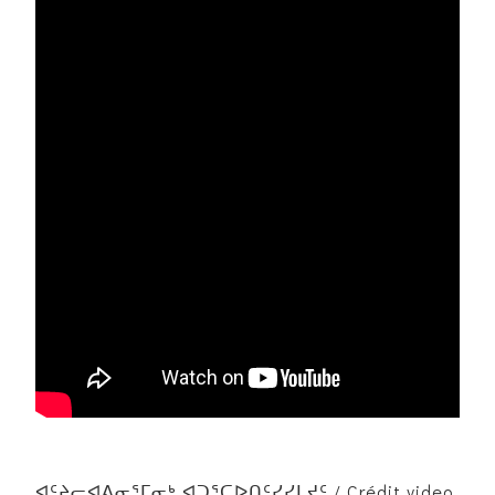
ᐊᑦᔨᓕᐊᕕᓂᕐᒥᓂᒃ ᐊᑐᕐᑕᐅᑎᑦᓯᓯᒪᔪᑦ / Crédit video