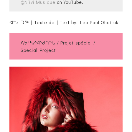
@Niivi.Musique
on YouTube.
ᐊᓪᓚᑐᖅ | Texte de | Text by: Leo-Paul Ohaituk
ᐱᔭᑦᓴᓯᐊᖁᑎᖓ / Projet spécial /
Special Project