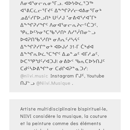
ᐱᓂᐊᕐᓂᓕᕆᓂᕐᒥᓗ. ᐊᐅᔭᐅᓛᕐᑐᖅ
ᐊᕐᕕᑕᓛᓕᕐᒥᔪᑦ ᐃᖕᖏᕈᓯᓕᐊᕕᓂᕐᒥᓂᒃ
ᓄᐃᑦᓯᒋᐅᓗᑎᒃ ᑌᑦᓱᒍ “ᓂᕕᐊᕐᓯᐊ”ᒥᒃ
ᐃᖕᖏᕈᓯᖏᑦ ᐱᓂᐊᕐᓂᓕᕆᔨᓕᑦᑖᑐᑦ,
ᕿᓚᐅᑦᔭᓂᕐᑕᖃᕐᓱᑎᒃ ᐱᓯᕐᓲᑎᓂᓪᓗ
ᐅᐊᕈᑎᖃᕐᓱᑎᒃ ᓂᐱᕆᑦᓱᓴᔦᑦ
ᐃᖕᖏᕈᓯᒋᓐᓂᒃ ᐊᐅᒍᓯ 31-ᒥ ᑖᒃᑯᐊ
ᐃᖕᖏᕆᐅᓛᕐᑕᖏᑦ ᐃᓄᓐᓄᑦ ᐊᒥᓱᓄᑦ,
ᐅᑕᕐᕿᖑᑦᓯᐊᑐᒍ! ᓃᕕᐅᑉ ᖃᕆᑕᐅᔭᑎᒍᑦ
ᑕᑯᑦᓴᐅᕕᖏᓐᓂ ᑕᑯᒋᐊᕈᓐᓇᑐᓯ:
@niivi.music
Instagram ᒋᒍᑦ, Youtube
ᑎᒍᓪᓗ
@Niivi.Musique
.
Artiste multidisciplinaire bispirituel·le,
NIIVI considère la musique, la couture
et la peinture comme des éléments