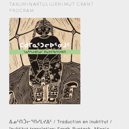
TAKUMINARTULIURNIMUT GRANT
PROGRAM
ᐃᓄᑦᑎᑑᓕᕐᑎᓯᒪᔪᐃᑦ / Traduction en inuktitut /
Inuktitut translation: Sarah Ruptash, Minnie