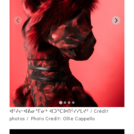
ᐊᑦᔨᓕᐊᕕᓂᕐᒥᓂᒃ ᐊᑐᕐᑕᐅᑎᑦᓯᓯᒪᔪᑦ / Crédit
photos / Photo Credit: Ollie Cappello