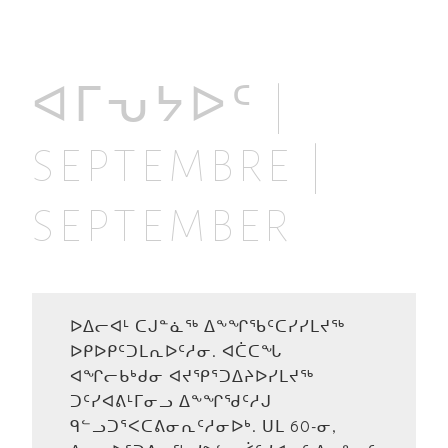
ᐊᒥᕃᔭᐅᑦ |
SEPTEMBRE |
SEPTEMBER
ᐅᐃᓕᐊᒻ ᑕᒍᓐᓈᖅ ᐃᖕᖏᖃᑦᑕᓯᓯᒪᔪᖅ
ᐅᑭᐅᑭᑦᑐᒪᕆᐅᑦᓱᓂ. ᐊᑖᑕᖓ
ᐊᖏᓕᑲᒃᑯᓂ ᐊᔪᕿᕐᑐᐃᔨᐅᓯᒪᔪᖅ
ᑐᑦᓯᐊᕕᒻᒥᓂᓗ ᐃᖕᖏᖁᑦᓱᒍ
ᑫᓪᓗᑐᕐᐸᑕᕕᓂᕆᑦᓱᓂᐅᒃ. ᑌᒪ 60-ᓂ,