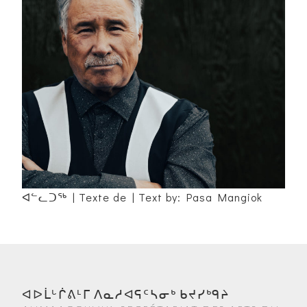
ᐊᓪᓚᑐᖅ | Texte de | Text by: Pasa Mangiok
ᐊᐅᒫᒡᒌᕕᒻᒥ ᐱᓇᓱᐊᕋᑦᓴᓂᒃ ᑲᔪᓯᒃᑫᔨ