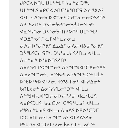
ᑯᑭᑕᐸᐅᑎᒐ ᑌᒪᖕᖓᑦ ᓴᓂᓐᓃᑐᖅ.
ᑌᒪᖕᖓᑦ ᑯᑭᑕᐸᐅᑎᑕᖃᕐᑎᑕᕋ ᐳᓛᕐᕕᕗᑦ
ᐊᒻᒪᓗ ᐃᕐᓂᑲ ᐅᕙᓐᓂᒃ ᑕᑯᓐᓇᓕᓂᐅᑦᓱᑎᒃ
ᐱᕈᕐᓴᓱᑎᒃ ᑐᓴᕐᓂᔮᕈᑎᓕᔭᓲᒍᓕᕐᒥᔪᑦ.
ᐊᓇᕐᕋᑎᓂ ᑐᓴᕐᓂᔮᕐᑎᓯᐅᑏᑦ ᑌᒪᖕᖓᑦ
ᐊᑐᐃᓐᓀᑦ.” ᓚᒋᐊᓪᓚᓱᓂᓗ
ᓂᐱᓕᐅᕐᓂᕈᕕᑦ ᐃᓄᐃᑦ ᓂᐱᓕᐊᕕᓂᕐᓃᕕᑦ
ᑐᓵᖃᑦᑕᓕᕋᒥᒃ, ᑐᓴᕐᓂᒍᓱᑦᓱᑎᓗ ᐊᒻᒪᓗ
ᐃᓕᓐᓂᒃ ᐅᖃᐅᑏᑦᓱᑎᒃ
ᐃᑲᔪᕐᓯᒪᒋᐊᖏᓐᓂᒃ ᐃᖕᖏᖑᐊᕐᑕᕕᓂᕐᐱᑦ
ᐃᓅᓯᖏᓐᓂᒃ, ᓄᕐᖃᕈᒥᓇᑦᔭᖏᑦᑐᖅ ᑌᒫᒃ
ᐅᖃᐅᑦᔭᐅᕙᑦᓱᓂ. 1978-ᒥᓂᑦ ᐊᒥᓱᐃᓂᒃ
ᑲᑎᒪᔪᓂᒃ ᐃᓂᕐᓯᓯᒪᓕᕐᑐᖅ ᐊᒻᒪᓗ
ᐱᖕᖑᐊᕆᐊᕐᑐᓕᓂᐅᓕᕐᓱᓂ ᐊᓛᔅᑲᒧᑦ,
ᐊᑯᑭᑦᑐᒧᑦ, ᑳᓇᑕᐅᑉ ᑕᕐᕋᖓᓄᑦ ᐊᒻᒪᓗ
ᓯᕿᓂᖓᓄᑦ ᐊᒻᒪᓗ ᐃᓄᐃᑦ ᐅᑭᐅᕐᑕᑐᒥ
ICC ᑲᑎᒪᓂᒻᒪᕆᖏᓐᓄᑦ ᐊᒥᓱᕕᑦᓱᓂ
ᑭᒡᒐᑐᕆᐊᕐᑐᓯᒪᑦᓱᓂ ᑳᓇᑕᒥᒃ. ᓄᑖᖅ