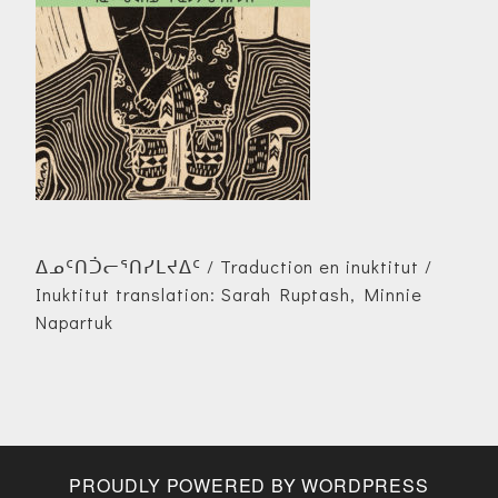
ᐃᓄᑦᑎᑑᓕᕐᑎᓯᒪᔪᐃᑦ / Traduction en inuktitut /
Inuktitut translation: Sarah Ruptash, Minnie
Napartuk
PROUDLY POWERED BY WORDPRESS