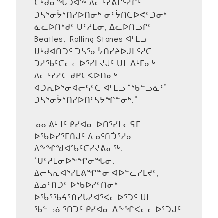
ᑖᒃᑯᓂᖓᑐᐊᖅ ᐃᓕᑦᓯᕕᒋᑦᓱᒋᑦ
ᑐᓴᕐᓂᔮᕐᑎᓯᐅᑎᓂᒃ ᓂᑦᔮᑎᑕᐅᕙᑦᑐᓂᒃ
ᓈᓚᐅᑎᒃᑯᑦ ᑌᑦᓱᒪᓂ, ᐃᓚᐅᑎᓗᒋᑦ
Beatles, Rolling Stones ᐊᒻᒪᓗ
ᑌᒃᑯᐊᑎᑐᑦ ᑐᓴᕐᓂᔮᑎᓯᔨᐅᒍᒪᑦᓱᑕ
ᑐᓱᖃᑦᑕᓕᓚᐅᕐᓯᒪᔪᒍᑦ ᑌᒪ ᐃᒻᒥᓂᒃ
ᐃᓕᑦᓯᓱᑕ ᑯᑭᑕᐸᐅᑎᓂᒃ
ᐊᑐᕆᐅᕐᓂᐊᓕᕋᑦᑕ ᐊᒻᒪᓗ “ᖃᓪᓗᓈᑦ”
ᑐᓴᕐᓂᔮᕐᑎᓯᐅᑎᑦᓴᔭᖏᓐᓂᒃ.”
ᓄᓇᕕᒻᒧᑦ ᑭᓯᐊᓂ ᐅᑎᕐᓯᒪᓕᕋᒥ
ᐅᖃᐅᓯᕐᒥᑎᒍᑦ ᐃᓄᑦᑎᑑᕐᓱᓂ
ᐃᖕᖏᖑᐊᖃᑦᑕᓯᔪᕕᓂᖅ.
“ᑌᑦᓱᒪᓂᐅᖕᖏᓂᖓᓂ,
ᐃᓕᓴᕆᐊᕐᓯᒪᕕᖏᓐᓂ ᐊᐅᓪᓚᓯᒪᔪᑦ,
ᐃᓄᑦᑎᑐᑦ ᐅᖃᐅᓯᑦᑎᓂᒃ
ᐅᖄᕐᖃᔦᕐᑎᓯᒐᓱᐊᕐᐸᓚᐅᕐᑐᑦ ᑌᒪ
ᖃᓪᓗᓈᕐᑎᑐᑦ ᑭᓯᐊᓂ ᐃᖕᖏᐸᓕᓚᐅᕐᑐᒍᑦ.