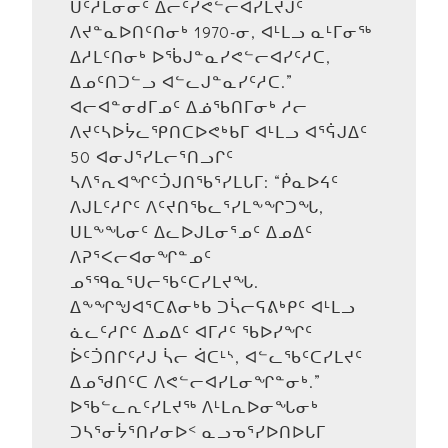
ᑌᑦᓱᒪᓂᓂᑦ ᐃᓕᑦᓯᕙᓪᓕᐊᓯᒪᔪᒍᑦ
ᐱᔪᓐᓇᐅᑎᑦᑎᓂᒃ 1970-ᓂ, ᐊᒻᒪᓗ ᓇᒻᒥᓂᖅ
ᐃᓱᒪᑦᑎᓂᒃ ᐅᖄᒍᓐᓇᓯᕙᓪᓕᐊᓯᑦᓱᑕ,
ᐃᓄᑦᑎᑐᓪᓗ ᐊᓪᓚᒍᓐᓇᓯᑦᓱᑕ.”
ᐊᓕᐊᓐᓂᑯᒥᓄᑦ ᐃᓅᖃᑎᒥᓂᒃ ᓱᓕ
ᐱᔪᑦᓴᐅᔮᓚᕿᑎᑕᐅᕙᒃᑲᒥ ᐊᒻᒪᓗ ᐊᕐᕌᒍᐃᑦ
50 ᐊᓂᒍᕐᓯᒪᓕᕐᑎᓗᒋᑦ
ᓴᐱᕐᕆᐊᖏᑦᑑᒍᑎᖃᕐᓯᒪᒐᒥ: “ᑮᓇᐅᔦᑦ
ᐱᒍᒪᑦᓱᒋᑦ ᐱᑦᔪᑎᖃᓚᕐᓯᒪᖕᖏᑐᖓ,
ᑌᒪᖕᖓᓂᑦ ᐃᓚᐅᒍᒪᓂᕐᓄᑦ ᐃᓄᐃᑦ
ᐱᕈᕐᐸᓕᐊᓂᖏᓐᓄᑦ
ᓄᕐᙯᓇᕐᑌᓕᖃᑦᑕᓯᒪᔪᖓ.
ᐃᖕᖏᖑᐊᕐᑕᕕᓂᒃᑲ ᑐᓵᓕᕋᕕᒃᑭᑦ ᐊᒻᒪᓗ
ᓈᓚᑦᓱᒋᑦ ᐃᓄᐃᑦ ᐊᒥᓱᑦ ᖃᐅᓯᖏᑦ
ᐆᑦᑑᑎᒋᑦᓱᒍ ᓵᓕ ᐋᑕᒻᔅ, ᐊᓪᓚᖃᑦᑕᓯᒪᔪᑦ
ᐃᓄᖁᑎᑦᑕ ᐱᕙᓪᓕᐊᓯᒪᓂᖏᓐᓂᒃ.”
ᐅᖃᓪᓚᕆᑦᓯᒪᔪᖅ ᐱᒻᒪᕆᐅᓂᖓᓂᒃ
ᑐᓴᕐᓂᔮᕐᑎᓯᓂᐅᑉ ᓇᓗᓀᕐᓯᐅᑎᐅᒐᒥ