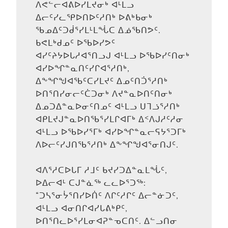
ᐱᕙᓪᓕᐊᕕᐅᓯᒪᔪᓂᒃ ᐊᒻᒪᓗ
ᐃᓕᑦᓯᓚᕿᐅᑎᐅᑦᓱᑎᒃ ᐅᕕᒃᑲᓂᒃ
ᖃᓄᐃᑦᑐᑰᕐᓯᒪᒻᒪᖔᑕ ᐃᓅᖃᑎᕗᑦ.
ᑲᕙᒪᒃᑯᓄᑦ ᐅᖃᐅᓯᕗᑦ
ᐊᓯᑦᔨᔭᐅᒐᓱᐊᕐᑎᓗᒍ ᐊᒻᒪᓗ ᐅᖃᐅᓯᑦᑎᓂᒃ
ᐊᓯᐅᖏᓐᓇᑎᑦᓯᒋᐊᕐᓱᑎᒃ,
ᐃᖕᖏᖑᐊᖃᑦᑕᓯᒪᔪᑦ ᐃᓄᑦᑎᑑᕐᓱᑎᒃ
ᐅᑎᕐᑎᓯᓂᓕᑦᑖᑐᓂᒃ ᐱᔪᓐᓇᐅᑎᑦᑎᓂᒃ
ᐃᓄᑐᐃᓐᓇᐅᓂᑦᑎᓄᑦ ᐊᒻᒪᓗ ᑌᒣᓘᕐᓱᑎᒃ
ᐊᑭᒪᔪᒍᓐᓇᐅᑎᖃᕐᓯᒪᒋᐊᒥᒃ ᐃᑉᐱᒍᓱᑦᓱᓂ
ᐊᒻᒪᓗ ᐅᖃᐅᓯᕐᒥᒃ ᐊᓯᐅᖏᓐᓇᓕᕋᔭᕐᑐᒥᒃ
ᐱᐅᓕᑦᓯᒍᑎᖃᕐᓱᑎᒃ ᐃᖕᖏᖑᐊᕐᓂᑎᒍᑦ.
ᐊᐱᕐᓱᑕᐅᒐᒥ ᓱᒧᑦ ᑲᔪᓯᑐᐃᓐᓇᒪᖔᑦ,
ᐅᐃᓕᐊᒻ ᑕᒍᓐᓈᖅ ᓚᓚᐅᕐᑐᖅ:
“ᑐᓴᕐᓂᔮᕐᑎᓯᐅᑏᑦ ᐱᒋᑦᓱᒋᑦ ᐃᓕᓐᓃᑐᑦ,
ᐊᒻᒪᓗ ᐊᓂᑎᒋᐊᓯᒐᕕᒃᑭᑦ,
ᐅᑎᕐᑎᓚᐅᕐᓯᒪᓂᐊᕈᓐᓀᑕᑎᑦ. ᐃᓪᓗᑎᓂ