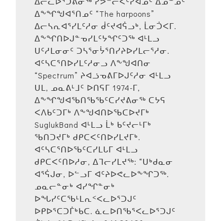
ᐃᓕᓚᐅᕐᑐᕕᓂᖅ ᓯᕗᓪᓕᐹᑦᓯᐊᓄᑦ ᐃᓄᓐᓄᑦ
ᐃᖕᖏᖑᐊᕐᑎᓄᑦ “The harpoons”
ᐃᓕᓴᕆᐊᕐᓯᒪᑦᓱᓂ ᑰᑦᔪᐊᕌᓗᒃ, ᒫᓂᑑᐸᒥ.
ᐃᖕᖏᑎᐅᒍᓐᓀᓯᒪᑦᔭᖏᑦᑐᖅ ᐊᒻᒪᓗ
ᑌᑦᓱᒪᓂᓂᑦ ᑐᓴᕐᓂᔮᕐᑎᓯᔨᐅᓯᒪᓕᕐᓱᓂ.
ᐊᑦᓴᑕᕐᑎᐅᓯᒪᑦᓱᓂᓗ ᐱᖕᖑᐊᑎᓂ
“Spectrum” ᔨᐊᓘᓀᕕᒥᐅᒍᑦᓱᓂ ᐊᒻᒪᓗ
ᑌᒪ, ᓄᓇᕕᒻᒧᑦ ᐅᑎᕋᒥ 1974-ᒥ,
ᐃᖕᖏᖑᐊᖃᑎᖃᖃᑦᑕᓯᔪᕕᓂᖅ ᑕᔭᕋ
ᐸᐱᑲᑦᑐᒥᒃ ᐱᖕᖑᐊᑎᐅᖃᑕᐅᔪᒥᒃ
SuglukBand ᐊᒻᒪᓗ ᒫᒃ ᑲᑦᔪᓕᒻᒥᒃ
ᖃᑎᑐᔪᒥᒃ ᑯᑭᑕᐸᑦᑎᐅᓯᒪᔪᒥᒃ.
ᐊᑦᓴᑕᕐᑎᐅᖃᑦᑕᓯᒪᒐᒥ ᐊᒻᒪᓗ
ᑯᑭᑕᐸᑦᑎᐅᓱᓂ, ᐃᒣᓕᓯᒪᔪᖅ: “ᑌᒃᑯᓇᓂ
ᐊᕐᕌᒍᓂ, ᐅᓪᓗᒥ ᐊᑦᔨᐅᕙᓚᐅᖕᖏᑐᖅ.
ᓄᓇᓕᓐᓂᒃ ᐊᓯᖏᓐᓂᒃ
ᐅᖓᓯᑦᑕᖃᒻᒪᕆᑉᐸᓚᐅᕐᑐᒍᑦ
ᐅᑭᐅᕐᑕᑐᒦᒃᑲᑕ. ᓈᓚᐅᑎᖃᕐᐸᓚᐅᕐᑐᒍᑦ