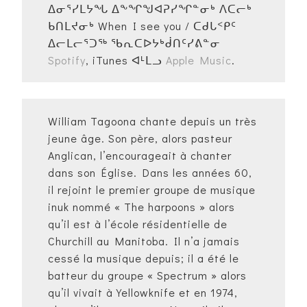
ᐃᓂᕐᓯᒪᔭᖓ ᐃᖕᖏᖑᐊᕈᓯᖏᓐᓂᒃ ᐱᑕᓕᒃ
ᑲᑎᒪᔪᓂᒃ When I see you / ᑕᑯᒐᑉᑭᑦ
ᐃᓕᒪᓕᕐᑐᖅ ᖃᕆᑕᐅᔭᒃᑰᑎᑦᓯᕕᓐᓂ
Spotify
, iTunes ᐊᒻᒪᓗ
Apple Music
.
William Tagoona chante depuis un très
jeune âge. Son père, alors pasteur
Anglican, l’encourageait à chanter
dans son Église. Dans les années 60,
il rejoint le premier groupe de musique
inuk nommé « The harpoons » alors
qu’il est à l’école résidentielle de
Churchill au Manitoba. Il n’a jamais
cessé la musique depuis; il a été le
batteur du groupe « Spectrum » alors
qu’il vivait à Yellowknife et en 1974,