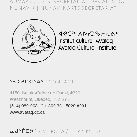
AUMAAGGIIVIK, SECRÉTARIAT DES ARTS DU
NUNAVIK | NUNAVIK ARTS SECRETARIAT
ᖃᐅᔨᒋᐊᕐᕕᒃ | CONTACT
4150, Sainte-Catherine Ouest, #320
Westmount, Québec, H3Z 2Y5
(514) 989-9031 * 1-800 361-5029 #291
www.avataq.qc.ca
ᓇᑯᕐᒦᑕᕗᑦ / MERCI À / THANKS TO