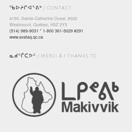
ᖃᐅᔨᒋᐊᕐᕕᒃ | CONTACT
4150, Sainte-Catherine Ouest, #320
Westmount, Québec, H3Z 2Y5
(514) 989-9031 * 1-800 361-5029 #291
www.avataq.qc.ca
ᓇᑯᕐᒦᑕᕗᑦ / MERCI À / THANKS TO