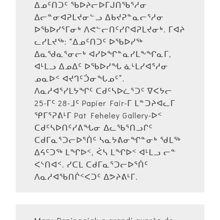
ᐃᓄᑦᑎᑐᑦ ᖃᐅᔨᓕᐅᒥᒍᑎᖃᕐᓱᓂ
ᐃᓕᓐᓂᐊᕈᒪᔪᓂᓪᓗ ᐃᑲᔪᕈᓐᓇᓕᕐᓱᓂ
ᐅᖃᐅᓯᕐᒥᓂᒃ ᐱᕙᓪᓕᑎᑦᓯᒋᐊᕈᒪᔪᓂᒃ. ᒥᐊᔨ
ᓚᓯᒪᔪᖅ: “ᐃᓄᑦᑎᑐᑦ ᐅᖃᐅᓯᖅ
ᐃᓇᖁᓇᕐᓂᓕᒃ ᐊᓯᐅᖏᓐᓇᓯᒪᖕᖏᓇᒥ,
ᐊᒻᒪᓗ ᐃᓄᐃᑦ ᐅᖃᐅᓯᖓ ᓈᒻᒪᓯᐊᕐᓱᓂ
ᓄᓇᐅᑉ ᐊᔪᒉᑦᑑᓂᖓᓄᑦ”.
ᐱᓇᓱᐊᕐᓯᒪᔭᖏᑦ ᑕᑯᑦᓴᐅᓛᕐᑐᑦ ᐁᐸᔭᓕ
25-ᒥᑦ 28-ᒧᑦ Papier Fair-ᒥ ᒪᓐᑐᔨᐊᓚᒥ
ᕿᒥᕐᕈᕕᒻᒥ Pat Feheley Gallery-ᐅᑉ
ᑕᑯᑦᓴᐅᑎᑦᓯᕕᖓᓂ ᐃᓚᖃᕐᑎᓗᒋᑦ
ᑕᑯᒥᓇᕐᑐᓕᐅᕐᑏᑦ ᓴᓇᔭᕕᓂᖏᓐᓂᒃ ᖁᒪᖅ
ᐃᔦᑦᑐᖅ ᒪᖏᐅᑉ, ᐹᓴ ᒪᖏᐅᑉ ᐊᒻᒪᓗ ᓕᓐ
ᐸᔅᑎᐊᑉ. ᓯᑕᒪ ᑕᑯᒥᓇᕐᑐᓕᐅᕐᑏᑦ
ᐱᓇᓱᐊᖃᑎᒌᑉᐸᑐᑦ ᐃᕗᔨᕕᒻᒥ.