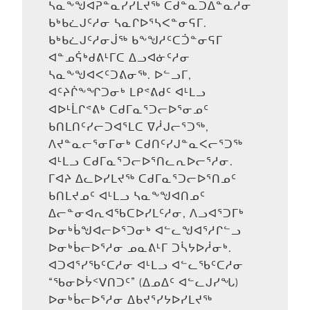
ᓴᓇᖕᖑᐊᕈᓐᓇᓯᓯᒪᔪᖅ ᑕᑯᓐᓇᑐᐃᓐᓇᓱᓂ
ᑲᒃᑲᓛᒍᑦᓱᓂ ᓴᓇᒋᐅᕐᓴᐸᓐᓂᕋᒥ.
ᑲᒃᑲᓛᒍᑦᓱᓂᒎᖅ ᑲᖕᖑᓱᑦᑕᑑᓐᓂᕋᒥ
ᐊᓐᓄᕌᒃᑯᕕᒻᒥᑕ ᐃᓗᐊᓃᑦᓱᓂ
ᓴᓇᖕᖑᐊᐸᑦᑐᕕᓂᖅ. ᐅᓪᓗᒥ,
ᐊᑦᔨᒌᖕᖏᑐᓂᒃ ᒪᑭᕝᕕᑯᑦ ᐊᒻᒪᓗ
ᐊᐅᒻᒫᒋᕝᕕᒃ ᑕᑯᒥᓇᕐᑐᓕᐅᕐᓂᓄᑦ
ᑲᑎᒪᑎᑦᓯᓕᑐᐊᕐᒪᑕ ᐁᓲᒍᓕᕐᑐᖅ,
ᐱᔪᓐᓇᓕᕐᓂᒥᓂᒃ ᑕᑯᑎᑦᓯᒍᓐᓇᐸᓕᕐᑐᖅ
ᐊᒻᒪᓗ ᑕᑯᒥᓇᕐᑐᓕᐅᕐᑎᓚᕆᐅᓕᕐᓱᓂ.
ᒥᐊᔨ ᐃᓚᐅᓯᒪᔪᖅ ᑕᑯᒥᓇᕐᑐᓕᐅᕐᑎᓄᑦ
ᑲᑎᒪᔪᓄᑦ ᐊᒻᒪᓗ ᓴᓇᖕᖑᐊᑎᓄᑦ
ᐃᓕᓐᓂᐊᕆᐊᖃᑕᐅᓯᒪᑦᓱᓂ, ᐱᓗᐊᕐᑐᒥᒃ
ᐅᓂᒃᑳᖑᐊᓕᐅᕐᑐᓂᒃ ᐊᓪᓚᖑᐊᕐᓱᒋᓪᓗ
ᐅᓂᒃᑳᓕᐅᕐᓱᓂ ᓄᓇᕕᒻᒥ ᑐᓵᔭᐅᓲᓂᒃ.
ᐊᑐᐊᕐᓯᖃᑦᑕᓱᓂ ᐊᒻᒪᓗ ᐊᓪᓚᖃᑦᑕᓱᓂ
“ᖃᓂᐅᔮᑉᐯᑎᑐᑦ” (ᐃᓄᐃᑦ ᐊᓪᓚᒍᓯᖓ)
ᐅᓂᒃᑳᓕᐅᕐᓱᓂ ᐃᑲᔪᕐᓯᔭᐅᓯᒪᔪᖅ