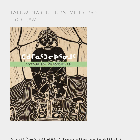
TAKUMINARTULIURNIMUT GRANT
PROGRAM
ᐃᓄᑦᑎᑑᓕᕐᑎᓯᒪᔪᐃᑦ / Traduction en inuktitut /