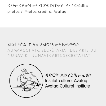
ᐊᑦᔨᓕᐊᕕᓂᕐᒥᓂᒃ ᐊᑐᕐᑕᐅᑎᑦᓯᓯᒪᔪᑦ / Crédits
photos / Photos credits: Avataq
ᐊᐅᒫᒡᒌᕕᒻᒥ ᐱᓇᓱᐊᕋᑦᓴᓂᒃ ᑲᔪᓯᒃᑫᔨ
AUMAAGGIIVIK, SECRÉTARIAT DES ARTS DU
NUNAVIK | NUNAVIK ARTS SECRETARIAT