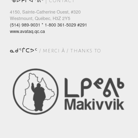
ᖃᐅᔨᒋᐊᕐᕕᒃ | CONTACT
4150, Sainte-Catherine Ouest, #320
Westmount, Québec, H3Z 2Y5
(514) 989-9031 * 1-800 361-5029 #291
www.avataq.qc.ca
ᓇᑯᕐᒦᑕᕗᑦ / MERCI À / THANKS TO