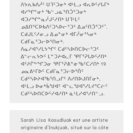
ᐱᔭᕇᑲᐱᓲᑦ ᑌᒣᑦᑐᓂᒃ ᐊᒻᒪᓗ ᐊᕆᐅᑦᓯᒐᒥᒃ
ᐊᓯᖏᓐᓂᒃ ᖃᓪᓗᓈᕐᑎᑑᕐᑐᓂᒃ
ᐊᑐᓯᖏᓐᓇᓲᒍᑦᓱᑎᒃ ᑌᒣᒻᒪᑦ
ᓄᐃᑎᕐᑕᐅᑲᐱᑦᑐᓴᐅᓕᕐᑐᑦ ᐃᓄᑦᑎᑑᕐᑐᑦ”.
ᑕᑯᒍᒪᑦᓱᓂᓗ ᐃᓄᓐᓂᒃ ᐊᒥᓲᓂᕐᓴᓂᒃ
ᑕᑯᒥᓇᕐᑐᓕᐅᕐᑎᓂᒃ.
ᐱᓇᓱᐊᕐᓯᒪᔭᖏᑦ ᑕᑯᑦᓴᐅᑎᑕᐅᓕᕐᑐᑦ
ᐃᓪᓕᕆᔭᕗᑦ ᒪᓐᑐᔨᐊᓚᒥ ᕿᒥᕐᕈᒐᐅᑦᓱᑎᒃ
ᐊᑦᔨᒌᖕᖏᑐᓂ ᕿᒥᕐᕈᕕᓐᓃᖃᑦᑕᓱᑎᒃ 19
ᓄᓇᕕᒻᒥᐅᑦ ᑕᑯᒥᓇᕐᑐᓕᐅᕐᑏᑦ
ᑕᑯᑦᓴᐅᔨᐊᖃᕐᑎᓗᒋᑦ ᐱᓯᑎᐅᒍᑎᒥᓂᒃ,
ᐊᒻᒪᓗ ᐅᓂᒃᑳᖑᐊᑦ ᐊᓪᓚᖑᐊᕐᓯᒪᔪᕐᑕᓖᑦ
ᑕᑯᑦᓴᐅᑎᑕᐅᑦᓯᐊᓱᑎᒃ ᓈᒻᒪᓯᐊᕐᓱᑎᓪᓗ.
Sarah Lisa Kasudluak est une artiste
originaire d’Inukjuak, situé sur la côte