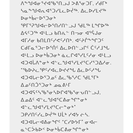
ᐱᖕᖑᐊᓂᕐᔪᐊᖃᕐᑎᓗᒍ ᐳᕕᕐᓂᑐᒥ, ᓯᑯᒥᒃ
ᓴᓇᖕᖑᐊᕆᐊᕐᑐᓯᒪᓚᐅᔫᖅ. ᐃᓚᐅᓯᒪᔪᖅ
ᐅᓂᒃᑳᓕᐅᕐᑐᓂᒃ
ᕿᒥᕐᕈᖑᐊᓕᐅᕐᑎᓯᑎᓪᓗᒍ ᖁᒪᖅ ᒪᖏᐅᖅ
ᐃᔦᑦᑐᖅ ᐊᒻᒪᓗ ᑲᑎᕇᓪ ᑎᓓᓂ ᐊᕐᕌᒍᓂ
ᐊᒥᓱᓂ ᑲᑎᒪᑎᑦᓯᕙᑦᓱᑎᒃ. ᐊᑦᔨᒌᖕᖏᑐᑦ
ᑕᑯᒥᓇᕐᑐᓕᐅᕐᑏᑦ ᐃᓚᐅᑎᓪᓗᒋᑦ ᑖᑦᓱᒧᖓ
ᐊᒻᒪᓗ ᐅᓂᒃᑳᑐᓂᒃ ᓈᓚᒋᐊᕐᓯᒪᑦᓱᓂ ᐊᒻᒪᓗ
ᐊᑐᐊᒑᐱᓐᓂᒃ ᐊᓪᓚᖑᐊᕐᓯᒪᔪᕐᑕᓯᕐᑐᐃᓱᓂ.
“ᖃᐅᔨᓚᕿᑦᓯᐊᓚᐅᔪᔪᖓ ᐃᓚᐅᑦᓱᖓ
ᐊᑐᐊᒐᓕᐅᕐᑐᓄᑦ ᐃᓚᖃᕐᓱᑕ ᖁᒪᕐᒥᒃ
ᐃᓄᑦᑎᑑᕐᑐᓂᒃ ᓄᓇᕕᒻᒥ
ᐊᑐᐊᕋᑦᓴᖃᕐᓂᓴᐅᒋᐊᖃᕐᓂᕃᑎᓪᓗᒍ,
ᐃᓄᐃᑦ ᐊᓪᓚᖑᐊᕐᑕᕕᓂᖏᓐᓂᒃ
ᐊᓪᓚᖑᐊᕐᓯᒪᔪᕐᑕᓕᓐᓂᒃ”
ᑐᑭᓯᑎᑦᓯᓚᐅᔫᖅ ᑌᒫᒃ ᓯᐊᔭ ᓖᓴ.
ᐊᑐᐊᒐᓕᐊᕕᓂᖏᑦ “ᑕᓯᐅᔭᒥ” ᓂᐊᓕ
ᓇᔅᑕᐴᑲᐅᑉ ᐅᓂᒃᑳᑕᕕᓂᖏᓐᓂᒃ