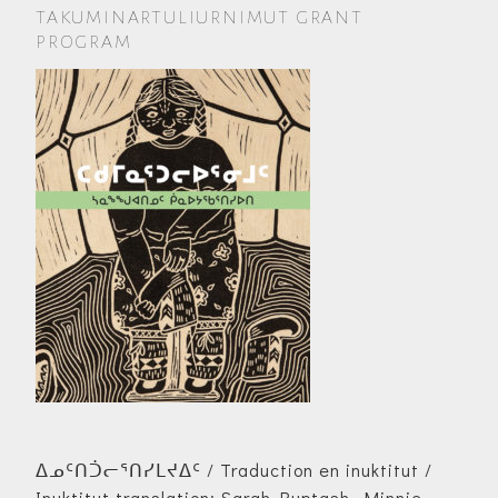
TAKUMINARTULIURNIMUT GRANT
PROGRAM
ᐃᓄᑦᑎᑑᓕᕐᑎᓯᒪᔪᐃᑦ / Traduction en inuktitut /
Inuktitut translation: Sarah Ruptash, Minnie