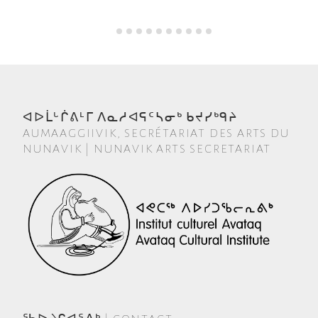
ᐊᐅᒫᒡᒌᕕᒻᒥ ᐱᓇᓱᐊᕋᑦᓴᓂᒃ ᑲᔪᓯᒃᑫᔨ
AUMAAGGIIVIK, SECRÉTARIAT DES ARTS DU
NUNAVIK | NUNAVIK ARTS SECRETARIAT