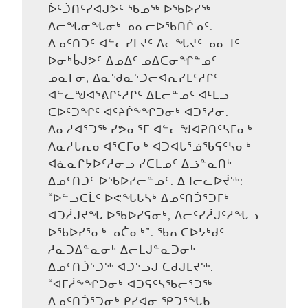
ᐆᑦᑑᑎᑦᓯᐊᒍᕗᑦ ᖃᓄᖅ ᐅᖃᐅᓯᖅ
ᐃᓕᖓᓂᖓᓂᒃ ᓄᓇᓕᐅᖃᑎᒌᓄᑦ.
ᐃᓄᑦᑎᑐᑦ ᐊᓪᓚᓯᒪᔪᑦ ᐃᓕᖓᔪᑦ ᓄᓇᒧᑦ
ᐅᓂᒃᑳᒍᕗᑦ ᐃᓄᐃᑦ ᓄᐃᑕᓂᖏᓐᓄᑦ
ᓄᓇᒥᓂ, ᐃᓇᖁᓇᕐᑐᓕᐊᕆᓯᒪᑦᓱᒋᑦ
ᐊᓪᓚᖑᐊᕐᕕᒋᑦᓱᒋᑦ ᐃᒪᓕᓐᓄᑦ ᐊᒻᒪᓗ
ᑕᐅᑦᑐᖏᑦ ᐊᑦᔨᒌᖕᖏᑐᓂᒃ ᐊᑐᕐᓱᓂ.
ᐱᓇᓱᐊᕐᑐᖅ ᓯᕗᓂᕐᒥ ᐊᓪᓚᖑᐊᕈᑎᑦᓴᒥᓂᒃ
ᐱᓇᓱᒐᕆᓂᐊᕐᑕᒥᓂᒃ ᐊᑐᐊᒐᕐᓅᖃᕋᑦᓴᓂᒃ
ᐊᓈᓇᒋᔭᐅᑦᓱᓂᓗ ᓯᑕᒪᓄᑦ ᐃᓘᓐᓇᑎᒃ
ᐃᓄᑦᑎᑐᑦ ᐅᖃᐅᓯᓕᓐᓄᑦ. ᐃᒣᓕᓚᐅᔫᖅ:
“ᐅᓪᓗᑕᒫᑦ ᐅᕙᖓᒐᓴᒃ ᐃᓄᑦᑎᑑᕐᑐᒥᒃ
ᐊᑐᓲᒍᔪᖓ ᐅᖃᐅᓯᕋᓂᒃ, ᐃᓕᑦᓯᓲᒍᑦᓱᖓᓗ
ᐅᖃᐅᓯᕐᓂᒃ ᓄᑖᓂᒃ”. ᖃᕆᑕᐅᔭᒃᑯᑦ
ᓱᓇᑐᐃᓐᓇᓂᒃ ᐃᓕᒪᒍᓐᓇᑐᓂᒃ
ᐃᓄᑦᑎᑑᕐᑐᖅ ᐊᑐᕐᓗᒍ ᑕᑯᒍᒪᔪᖅ.
“ᐊᒥᓲᖕᖏᑐᓂᒃ ᐊᑐᕋᑦᓴᖃᓕᕐᑐᖅ
ᐃᓄᑦᑎᑑᕐᑐᓂᒃ ᑭᓯᐊᓂ ᕿᑐᕐᖓᑲ