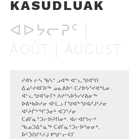
KASUDLUAK
ᐊᐅᔭᓕᕈᑦ |
AOÛT | AUGUST
ᓯᐊᔭ ᓖᓴ ᖃᓴᓪᓗᐊᖅ ᐊᓪᓚᖑᐊᕐᑎ
ᐃᓄᑦᔪᐊᒥᐅᖅ ᓄᓇᕕᐅᑉ ᑕᓯᐅᔭᕐᔪᐊᖓᓂ.
ᐊᓪᓚᖑᐊᕐᓂᒥᒃ ᐱᔪᑦᓴᐅᔮᓯᔪᕕᓂᖅ
ᐅᕕᒃᑲᐅᓱᓂ ᐊᒻᒪᓗ ᒥᖑᐊᖕᖑᐊᓲᒍᑦᓱᓂ
ᐊᑦᔨᒌᖕᖏᑐᓂᒃ ᐊᑐᕐᓱᓂ
ᑕᑯᒥᓇᕐᑐᓕᐅᕈᑎᓂᒃ. ᐊᓕᐊᒋᔭᓕᒃ
ᖃᓄᑐᐃᓐᓇᖅ ᑕᑯᒥᓇᕐᑐᓕᐅᕐᓂᓂᒃ,
ᐆᑦᑑᑎᒋᑦᓱᒍ ᑭᖑᓪᓕᐹᒥ