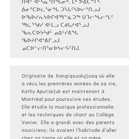
ᑎᐊᑉ ᐊᑦᓴᓇᕐᑎᖓᓂᒃ, ᒫᒃ ᕗᐃᑕᓐᒥᒃ.
ᐃᓂᕐᑕᐅᓛᕐᓂᖓ ᑐᓵᒐᑦᓴᐅᓕᕐᑎᓗᒍ
ᐅᖃᐅᓯᕆᔭᐅᒋᐊᙯᓐᓈᑐᖅ ᑌᒣᓕᖓᓕᕐᒪᑦ
ᙯᓛᕐᖁᓯ ᐊᒻᒪᓗ ᑕᑯᒐᓱᐊᕐᓗᒍ
ᖃᕆᑕᐅᔭᒃᑯᑦ ᓄᐃᑦᓯᕕᖓ
ᖃᐅᔨᒋᐊᕐᕕᒋᓗᒍ
ᓄᑕᐅᓪᓕᑎᕐᓂᐅᔭᓕᕋᑦᑎᒍ.
Originaire de Kangiqsualujjuaq où elle
a vécu les premières années de sa vie,
Kathy Aputiarjuk est maintenant à
Montréal pour poursuivre ses études.
Elle étudie la musique professionnelle
et les techniques de chant au Collège
Vanier. Elle a grandi avec des parents
musiciens; ils avaient l’habitude d’aller
chez sa tante où elle et sa mère