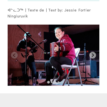
ᐊᓪᓚᑐᖅ | Texte de | Text by: Jessie Fortier
Ningiuruvik