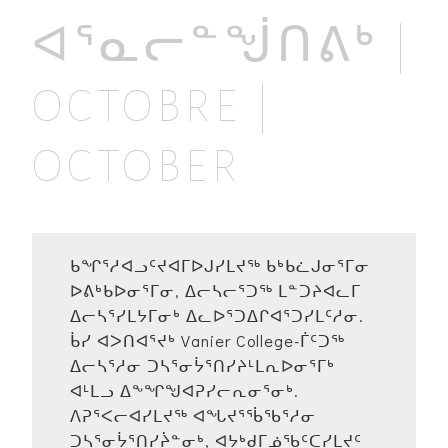
ᐊᕐᓇᓕᓐᖒᑎᕕᒃ |
OCTOBRE |
OCTOBER
ᑲᖏᕐᓱᐊᓗᑦᔪᐊᒥᐅᒍᓯᒪᔪᖅ ᑲᒃᑲᓛᒍᓂᕐᒥᓂ
ᐅᕕᒃᑲᐅᓂᕐᒥᓂ, ᐃᓕᓴᓕᕐᑐᖅ ᒪᓐᑐᔨᐊᓚᒥ
ᐃᓕᓴᕐᓯᒪᔭᒥᓂᒃ ᐃᓚᐅᕐᑐᐃᒋᐊᕐᑐᓯᒪᑦᓱᓂ.
ᑳᓯ ᐊᐳᑎᐊᕐᔪᒃ Vanier College-ᒦᑦᑐᖅ
ᐃᓕᓴᕐᓱᓂ ᑐᓴᕐᓂᔮᕐᑎᓯᔨᒻᒪᕆᐅᓂᕐᒥᒃ
ᐊᒻᒪᓗ ᐃᖕᖏᖑᐊᕈᓯᓕᕆᓂᕐᓂᒃ.
ᐱᕈᕐᐸᓕᐊᓯᒪᔪᖅ ᐊᖓᔪᕐᖄᖃᕐᓱᓂ
ᑐᓴᕐᓂᔮᕐᑎᓯᔩᓐᓂᒃ, ᐊᔭᒃᑯᒥᓅᖃᑦᑕᓯᒪᔪᑦ