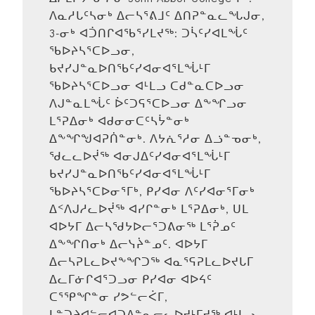
ᐱᓇᓱᒐᑦᓴᓂᒃ ᐃᓕᓴᕐᕕᒧᑦ ᐃᑎᕈᓐᓇᓚᖓᒍᓂ,
3-ᓂᒃ ᐊᑑᑎᒋᐊᖃᕐᓯᒪᔪᖅ: ᑐᓵᑦᓯᐊᒪᖔᑦ
ᖃᐅᔨᓴᕐᑕᐅᓗᓂ,
ᑲᔪᓯᒍᓐᓇᐅᑎᖃᑦᓯᐊᓂᐊᕐᒪᖔᒻᒥ
ᖃᐅᔨᓴᕐᑕᐅᓗᓂ ᐊᒻᒪᓗ ᑕᑯᓐᓇᑕᐅᓗᓂ
ᐱᒍᓐᓇᒪᖔᑦ ᐆᑦᑐᕋᕐᑕᐅᓗᓂ ᐃᖕᖏᓗᓂ
ᒪᕐᕈᐃᓂᒃ ᐊᑯᓂᓂᑕᑦᓴᔮᓐᓂᒃ
ᐃᖕᖏᖑᐊᕈᑏᓐᓂᒃ. ᐱᔭᕇᕐᓱᓂ ᐃᓘᓐᓀᓂᒃ,
ᖁᓚᓚᐅᔫᖅ ᐊᓂᒍᐃᑦᓯᐊᓂᐊᕐᒪᖔᒻᒥ
ᑲᔪᓯᒍᓐᓇᐅᑎᖃᑦᓯᐊᓂᐊᕐᒪᖔᒻᒥ
ᖃᐅᔨᓴᕐᑕᐅᓂᕐᒥᒃ, ᑭᓯᐊᓂ ᐱᑦᓯᐊᓂᕐᒥᓂᒃ
ᐃᑉᐱᒍᓱᓚᐅᔫᖅ ᐊᓯᒋᓐᓂᒃ ᒪᕐᕈᐃᓂᒃ, ᑌᒪ
ᐊᐅᔭᒥ ᐃᓕᓴᖁᔭᐅᓕᕐᑐᕕᓂᖅ ᒪᕐᕉᓄᑦ
ᐃᖕᖏᑎᓂᒃ ᐃᓕᓭᔩᓐᓄᑦ. ᐊᐅᔭᒥ
ᐃᓕᓴᕈᒪᓚᐅᔪᖕᖏᑐᖅ ᐊᓇᕐᕋᕈᒪᓚᐅᔪᒐᒥ
ᐃᓚᒥᓃᒋᐊᕐᑐᓗᓂ ᑭᓯᐊᓂ ᐊᐅᔦᑦ
ᑕᕐᕿᖏᓐᓂ ᓯᕗᓪᓕᐹᒥ,
ᒪᓐᑐᔨᐊᓪᓕᐊᑐᐃᓐᓇᓕᓚᐅᔪᒻᒥᔪᖅ ᐊᒻᒪᓗ