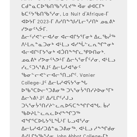
ᑕᑯᓐᓇᑕᐅᖃᑎᖃᕐᓯᒪᔪᖅ ᐋᓂ ᑯᐊᑕᒥᒃ
ᑲᑕᑦᔭᖃᑎᖃᕐᓱᓂ, La Nuit d’Afrique-ᒥ
ᐊᐅᔭᒥ 2023-ᒥ ᐱᓯᑎᖕᖑᓯᒪᓕᕐᓱᑎᒃ ᓄᓇᕕᒃ
ᓯᕗᓂᑦᓴᕘᒥ.
ᐃᓕᑦᓯᕙᓪᓕᐊᓱᓂ ᐊᓕᐊᒋᔭᕐᒥᓂᒃ ᐃᓚᖃᓲᖅ
ᐱᒻᒪᕆᓐᓇᑐᓂᒃ ᐊᒻᒪᓗ ᐊᓯᖔᓪᓚᕆᖏᓐᓂᒃ
ᐊᓕᐊᒋᒻᒥᔭᕐᓂᒃ ᐊᑑᑎᖕᖏᓚᕿᐅᑎᓂᒃ.
ᓄᓇᕕᒃ ᓯᕗᓂᑦᓴᕗᒻᒥ ᐃᓕᓴᕐᓂᒦᑦᓱᓂ, ᐊᒻᒪᓗ
ᓯᓚᑦᑐᓴᕐᕕᒧᑦ ᐃᓕᒐᓱᐊᕐᓃᑦ
ᖃᓂᓪᓕᕙᓪᓕᐊᓕᕐᑎᓗᒋᑦ. Vanier
College-ᒧᑦ ᐃᓕᒐᓱᐊᕋᔭᕐᓂᖓ
ᐅᖃᕐᑕᐅᓕᕐᑐᕕᓂᖅ ᑐᓴᕐᓂᔮᕐᑎᓯᔨᐅᓂᕐᒥᒃ
ᐃᓕᓭᕕᒻᒧᑦ ᐃᓱᒪᒋᑦᓱᒍᓗ
ᑐᓴᕐᓂᔮᕐᑎᓯᔨᓪᓚᕆᐅᕋᑕᖕᖏᒋᐊᖓ. ᑳᓯ
ᖃᐅᔨᒪᓪᓚᕆᓚᐅᔪᖕᖏᑐᖅ
ᐊᖏᕐᑕᐅᒐᔭᕐᒪᖔᒻᒥ ᒐᓗᐊᕐᓱᓂ
ᐃᓕᒐᓱᐊᓯᑐᐃᓐᓇᑐᕕᓂᖅ, ᐊᒻᒪᓗ ᓱᖕᖏᑯᓂ
ᐃᓱᒪᒋᔭᖃᕐᓱᓂ John Abbot College-ᒥᒃ.