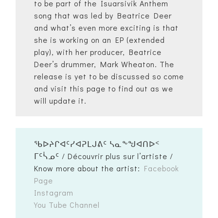
to be part of the Isuarsivik Anthem
song that was led by Beatrice Deer
and what’s even more exciting is that
she is working on an EP (extended
play), with her producer, Beatrice
Deer’s drummer, Mark Wheaton. The
release is yet to be discussed so come
and visit this page to find out as we
will update it.
ᖃᐅᔨᒋᐊᑦᓯᐊᕈᒪᒍᕕᑦ ᓴᓇᖕᖑᐊᑎᐅᑉ
ᒥᑦᓵᓄᑦ / Découvrir plus sur l’artiste /
Know more about the artist:
Facebook
Page
Instagram
You Tube Channel