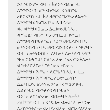
ᐳᓛᕐᑕᐅᔪᖅ ᐊᒻᒪᓗ ᑳᓯᐅᑉ ᐊᓈᓇᖓ
ᐃᖕᖏᐸᑦᑎᓗᒋᒃ ᐊᔭᖓᑕ ᐊᖑᑎᖓ
ᑯᑭᑕᐸᑦᑎᓗᒍ. ᑳᓯ ᑯᑭᑕᐸᒋᐅᕐᓴᓯᔪᕕᓂᖅ
ᐃᖕᖏᖑᐊᖃᑕᐅᒍᓐᓇᓯᒍᒪᑦᓱᓂ
ᐊᓕᐊᖕᖑᐊᑐᓄᓗ ᐃᓚᐅᕙᒍᒪᑦᓱᓂ.
ᐊᕐᕌᒍᐃᑦ ᐊᒥᓱᑦ ᐊᓂᒍᕐᑎᓗᒍ, ᐅᓪᓗᒥ
ᐱᖕᖑᐊᕈᑎᖃᕈᓐᓇᓕᕐᑐᖅ ᑯᑭᑕᐸᐅᑎᒥᒃ,
ᓂᑦᔭᐅᑎᐊᓗᒻᒥᒃ, ᑯᑭᑕᐸᐅᑎᐊᕈᕐᒥᒃ ᕿᔪᒻᒥᒃ
ᐊᒻᒪᓗ ᓂᑦᔭᐅᑎᒥᒃ, ᐃᒻᒥᓂᒃ ᐃᓕᑦᓯᓯᒪᑦᓱᒋᑦ
ᖃᕆᑕᐅᔭᑎᒍᑦ ᑕᑯᓐᓇᓱᓂ. ᖃᕆᑕᐅᔮᐱᓕᒃ
ᐊᑦᔭᑲᑦᑕᓲᒥᓂᒃ ᑐᓴᕐᓂᕆᔭᒥᓂᓗ
ᐃᖕᖏᖑᐊᕈᓯᕐᓂᒃ ᐱᑕᖃᕐᑎᓱᒍ, ᐊᒻᒪᓗ
ᐃᖕᖏᖑᐊᕈᓰᑦ ᐊᓪᓚᓯᒪᕙᓪᓗᓱᑎᒃ
ᐃᓄᑦᑎᑐᑦ. ᑲᔭᑦᔭᕆᐅᕐᓂᒥᔪᖅ 2019-ᒥ,
ᐃᓅᓯᖓᑕ ᐊᓯᑦᔨᓯᐊᕈᑎᖓᓂᒃ
ᐊᐅᓪᓚᕈᑎᖃᕐᓱᓂ, ᐊᑎᓕᒻᒥᒃ
ᐃᓕᓵᑦ
ᓯᑯᒦᑦᑐᑦ
ᐊᒻᒪᓗ ᐊᕐᕌᒍᓂ ᐊᓂᒍᕐᓯᒪᓕᕐᑐᓂ
ᐱᓯᑎᖕᖑᐸᓪᓕᐊᓯᒪᑦᓯᐊᓱᓂ. ᐊᑕᐅᓯᕕᑦᓱᓂ