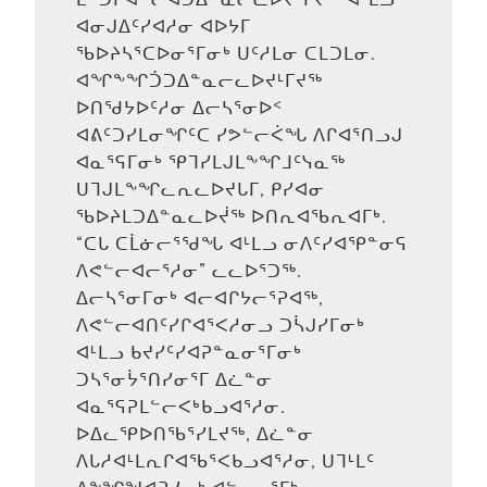
ᐊᓂᒍᐃᑦᓯᐊᓱᓂ ᐊᐅᔭᒥ
ᖃᐅᔨᓴᕐᑕᐅᓂᕐᒥᓂᒃ ᑌᑦᓱᒪᓂ ᑕᒪᑐᒪᓂ.
ᐊᖏᖕᖏᑑᑐᐃᓐᓇᓕᓚᐅᔪᒻᒥᔪᖅ
ᐅᑎᖁᔭᐅᑦᓱᓂ ᐃᓕᓴᕐᓂᐅᑉ
ᐊᕕᑦᑐᓯᒪᓂᖏᑦᑕ ᓯᕗᓪᓕᐹᖓ ᐱᒋᐊᕐᑎᓗᒍ
ᐊᓇᕐᕋᒥᓂᒃ ᕿᒣᓯᒪᒍᒪᖕᖏᒧᑦᓭᓇᖅ
ᑌᒣᒍᒪᖕᖏᓚᕆᓚᐅᔪᒐᒥ, ᑭᓯᐊᓂ
ᖃᐅᔨᒪᑐᐃᓐᓇᓚᐅᔫᖅ ᐅᑎᕆᐊᖃᕆᐊᒥᒃ.
“ᑕᒐ ᑕᒫᓃᓕᕐᖁᖓ ᐊᒻᒪᓗ ᓂᐱᑦᓯᐊᕿᓐᓂᕋ
ᐱᕙᓪᓕᐊᓕᕐᓱᓂ” ᓚᓚᐅᕐᑐᖅ.
ᐃᓕᓴᕐᓂᒥᓂᒃ ᐊᓕᐊᒋᔭᓕᕐᕈᐊᖅ,
ᐱᕙᓪᓕᐊᑎᑦᓯᒋᐊᕐᐸᓱᓂᓗ ᑐᓵᒍᓯᒥᓂᒃ
ᐊᒻᒪᓗ ᑲᔪᓯᑦᓯᐊᕈᓐᓇᓂᕐᒥᓂᒃ
ᑐᓴᕐᓂᔮᕐᑎᓯᓂᕐᒥ ᐃᓛᓐᓂ
ᐊᓇᕐᕋᕈᒪᓪᓕᐸᒃᑲᓗᐊᕐᓱᓂ.
ᐅᐃᓚᕿᐅᑎᖃᕐᓯᒪᔪᖅ, ᐃᓛᓐᓂ
ᐱᒐᓱᐊᒻᒪᕆᒋᐊᖃᕐᐸᑲᓗᐊᕐᓱᓂ, ᑌᒣᒻᒪᑦ