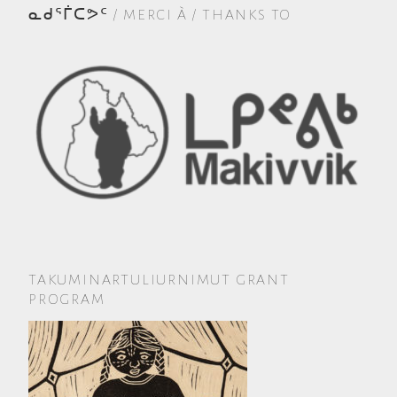
ᓇᑯᕐᒦᑕᕗᑦ / MERCI À / THANKS TO
TAKUMINARTULIURNIMUT GRANT
PROGRAM