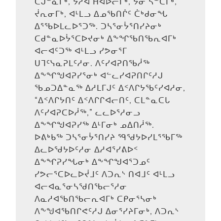
ᑕᒍᓐᓈᒥᒃ, ᔭᓱᐊ ᕼᐊᐅᓕᒥᒃ, ᔮᓂ ᓵᓐᑕᒥᒃ,
ᔫᕆᓂᒥᒃ, ᐊᒻᒪᓗ ᐃᓄᖃᑎᒌᑦ ᑖᒃᑯᓂᖓ
ᐃᕐᖃᐅᒪᓚᐅᕐᑐᖅ. ᑐᓴᕐᓂᔮᕐᑎᓯᔨᓂᒃ
ᑕᑯᓐᓇᐅᔮᕐᑕᐅᔪᓂᒃ ᐃᖕᖏᖃᑎᖃᕆᐊᒥᒃ
ᐊᓕᐊᑦᑐᖅ ᐊᒻᒪᓗ ᓯᕗᓂᕐᒥ
ᑌᒣᑦᓭᓇᕈᒪᑦᓱᓂ. ᐱᑦᓯᐊᕈᑎᖃᓲᖅ
ᐃᖕᖏᖑᐊᕈᓯᕐᓂᒃ ᐊᓪᓚᓯᐊᕈᑎᒋᑦᓱᒍ
ᖃᓄᑐᐃᓐᓇᖅ ᐃᓱᒪᒥᒍᑦ ᐃᑉᐱᒋᔭᖃᑦᓯᐊᓱᓂ,
“ᐃᑉᐱᒋᔭᑎᑦ ᐃᑉᐱᒋᒋᐊᓕᑎᑦ, ᑕᒪᓐᓇᑕᒐ
ᐱᑦᓯᐊᕈᑕᐅᓲᖅ,” ᓚᓚᐅᕐᓱᓂᓗ
ᐃᖕᖏᖑᐊᕈᓯᖅ ᐃᒻᒥᓂᒃ ᓄᐃᑎᓲᖅ.
ᐅᕕᒃᑲᖅ ᑐᓴᕐᓂᔮᕐᑎᓯᔨ ᙯᖁᔭᐅᓯᒪᕐᖃᒥᖅ
ᐃᓚᐅᖁᔭᐅᑦᓱᓂ ᐃᓱᐊᕐᓯᕕᐅᑉ
ᐃᖕᖏᕈᓯᖓᓂᒃ ᐃᖕᖏᖑᐊᕐᑐᓄᑦ
ᓯᕗᓕᕐᑕᐅᓚᐅᔫᒧᑦ ᐱᑐᕆᔅ ᑎᐊᒧᑦ ᐊᒻᒪᓗ
ᐊᓕᐊᓇᕐᓂᓴᖁᑎᖃᓕᕐᓱᓂ
ᐱᓇᓱᐊᖃᑎᖃᓕᕆᐊᒥᒃ ᑕᑭᓂᕐᓴᓂᒃ
ᐱᖕᖑᐊᖃᑎᒋᕙᑦᓱᒍ ᐃᓂᕐᓯᔨᒥᓂᒃ, ᐱᑐᕆᔅ