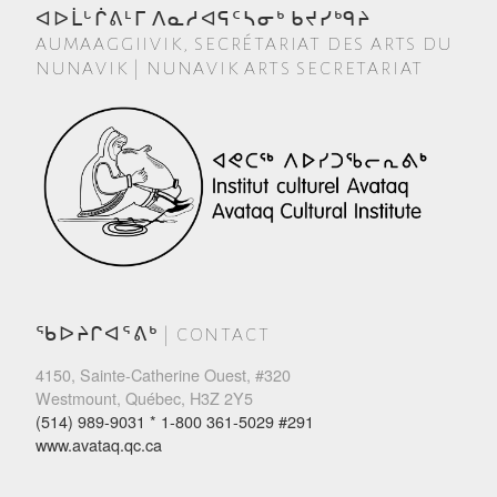
ᐊᐅᒫᒡᒌᕕᒻᒥ ᐱᓇᓱᐊᕋᑦᓴᓂᒃ ᑲᔪᓯᒃᑫᔨ
AUMAAGGIIVIK, SECRÉTARIAT DES ARTS DU
NUNAVIK | NUNAVIK ARTS SECRETARIAT
ᖃᐅᔨᒋᐊᕐᕕᒃ | CONTACT
4150, Sainte-Catherine Ouest, #320
Westmount, Québec, H3Z 2Y5
(514) 989-9031 * 1-800 361-5029 #291
www.avataq.qc.ca