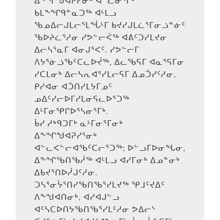
ᐃᖕᖏᖑᐊᕈᓯᓂᒃ ᐊᓪᓚᓂᕐᒥᒃ
ᑲᒪᖕᖏᑫᓐᓇᑐᖅ ᐊᒻᒪᓗ
ᖃᓄᐃᓕᒍᒪᓕᕐᒪᖔᒻᒥ ᑲᔪᓯᒍᒪᓛᕐᒥᓂᓘᓐᓃᑦ
ᖃᐅᔨᓛᕐᓱᓂ ᓯᕗᓪᓕᐹᖅ ᐊᕕᑦᑐᓯᒪᔪᓂ
ᐃᓕᓴᕐᓇᒥ ᐊᓂᒍᕐᐸᑦ. ᓯᕗᓪᓕᒥ
ᐱᔭᕐᓃᓘᖃᑦᑕᓚᐅᔫᖅ, ᐃᓚᖃᕋᒥ ᐊᓇᕐᕋᒥᓂ
ᓯᑕᒪᓂᒃ ᐃᓕᓴᕆᐊᕐᓯᒪᓕᕋᒥ ᐃᓄᑑᓯᑦᓱᓂ,
ᑭᓯᐊᓂ ᐊᑑᑎᓯᒪᔭᒥᓄᑦ
ᓄᐃᑦᓯᓕᐅᒥᓯᒪᓂᕋᓚᐅᕐᑐᖅ
ᐃᒻᒥᓂᕿᒋᐅᕐᓴᓂᕐᒥᒃ.
ᑳᓯ ᓱᒃᑫᑐᒥᒃ ᓇᒻᒥᓂᕐᒥᓂᒃ
ᐃᖕᖏᖑᐊᕈᓯᕐᓂᒃ
ᐊᓪᓚᐸᓪᓕᐊᖃᑦᑕᓕᕐᑐᖅ; ᐅᓪᓗᒥᐅᓂᖓᓂ,
ᐃᖕᖏᖃᑎᖃᓲᖅ ᐊᒻᒪᓗ ᐊᓯᒥᓂᒃ ᐃᓄᓐᓂᒃ
ᐃᑲᔪᕐᑎᐅᓲᒍᑦᓱᓂ.
ᑐᓴᕐᓂᔮᕐᑎᓯᖃᑎᖃᕐᓯᒪᔪᖅ ᕿᒧᑦᔪᐃᑦ
ᐱᖕᖑᐊᑎᓂᒃ, ᐊᓯᐊᒍᓪᓗ
ᐊᑦᓴᑕᐅᑎᔭᖃᑎᖃᕐᓯᒪᑦᓱᓂ ᕗᐃᓕᔅ