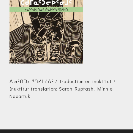
ᐃᓄᑦᑎᑑᓕᕐᑎᓯᒪᔪᐃᑦ / Traduction en inuktitut /
Inuktitut translation: Sarah Ruptash, Minnie
Napartuk