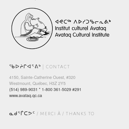
ᖃᐅᔨᒋᐊᕐᕕᒃ | CONTACT
4150, Sainte-Catherine Ouest, #320
Westmount, Québec, H3Z 2Y5
(514) 989-9031 * 1-800 361-5029 #291
www.avataq.qc.ca
ᓇᑯᕐᒦᑕᕗᑦ / MERCI À / THANKS TO