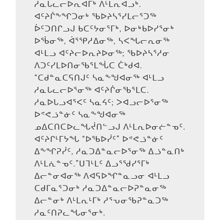
ᓱᓇᒐᓚᓕᐅᕆᐊᒥᒃ ᐱᒻᒪᕆᐊᓗᒃ.
ᐊᑦᔨᒌᖕᖏᑐᓂᒃ ᖃᐅᔨᓴᕐᓯᒪᓕᕐᑐᖅ
ᐆᑦᑐᑎᒋᓗᒍ ᑲᑕᑦᔭᓂᕐᒥᒃ, ᐅᓂᒃᑲᐅᓯᕐᓂᒃ
ᐅᖄᓂᖅ, ᐋᕐᕿᓱᐃᓂᖅ, ᓴᐸᖓᓕᕆᓂᖅ
ᐊᒻᒪᓗ ᐊᑦᔨᓕᐅᕆᔨᐅᓂᖅ; ᖃᐅᔨᓴᕐᓱᓂ
ᐱᑐᑦᓯᒪᐅᑎᓂᖃᕐᒪᖔᑕ ᑖᒃᑯᐊ.
“ᑕᑯᓐᓇᑕᕋᑎᒍᑦ ᓴᓇᖕᖑᐊᓂᖅ ᐊᒻᒪᓗ
ᓱᓇᒐᓚᓕᐅᕐᓂᖅ ᐊᑦᔨᒌᓂᖃᕐᒪᑕ.
ᓱᓇᐅᒐᓗᐊᕐᐸᑦ ᓴᓇᔦᑦ; ᐳᐊᓗᓕᐅᕐᓂᖅ
ᐅᕝᕙᓘᓐᓃᑦ ᓴᓇᖕᖑᐊᓂᖅ
ᓄᐃᑕᑎᑕᐅᓚᖓᔫᑎᓪᓗᒍ ᐱᒻᒪᕆᐅᓂᓖᓐᓀᑦ.
ᐊᑦᔨᒋᒻᒥᔭᖓ “ᐅᖃᐅᓰᑦ” ᐅᕝᕙᓘᓐᓃᑦ
ᐃᖕᖏᕈᓰᑦ, ᓱᓇᑐᐃᓐᓇᓕᐅᕐᓂᖅ ᐃᓘᓐᓇᑎᒃ
ᐱᒻᒪᕇᓐᓀᑦ.”ᑌᒣᒻᒪᑦ ᐃᓗᕐᖁᓯᕐᒥᒃ
ᐃᓕᓐᓂᐊᓂᖅ ᐱᐊᕋᐅᖏᓐᓇᓗᓂ ᐊᒻᒪᓗ
ᑕᑯᒥᓇᕐᑐᓂᒃ ᓱᓇᑐᐃᓐᓇᓕᐅᕈᓐᓇᓂᖅ
ᐃᓕᓐᓂᒃ ᐱᒻᒪᕆᒻᒥᒃ ᓱᕐᕃᓂᖃᕈᓐᓇᑐᖅ
ᓱᓇᑦᑎᕈᓚᖓᓂᕐᓂᒃ.