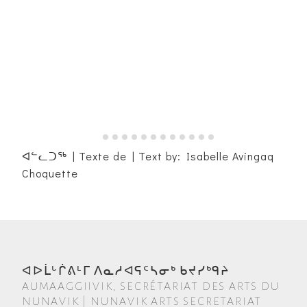
ᐊᓪᓚᑐᖅ | Texte de | Text by: Isabelle Avingaq
Choquette
ᐊᐅᒫᒡᒌᕕᒻᒥ ᐱᓇᓱᐊᕋᑦᓴᓂᒃ ᑲᔪᓯᒃᑫᔨ
AUMAAGGIIVIK, SECRÉTARIAT DES ARTS DU
NUNAVIK | NUNAVIK ARTS SECRETARIAT