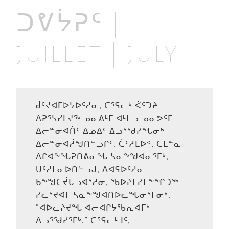
ᑐᕓᔮᕈᑦ |
JUILLET | JULY
ᑰᑦᔪᐊᒥᐅᔭᐅᑦᓱᓂ, ᑕᕐᕋᓕᒃ ᐹᑦᑐᔨ
ᐱᕈᕐᓴᓯᒪᔪᖅ ᓄᓇᕕᒻᒥ ᐊᒻᒪᓗ ᓄᓇᕗᑦᒥ
ᐃᓕᓐᓂᐊᑏᑦ ᐃᓄᐃᑦ ᐃᓗᕐᖁᓯᖓᓂᒃ
ᐃᓕᓐᓂᐊᓲᖑᑎᓪᓗᒋᑦ. ᑖᑦᓱᒪᐅᑉ, ᑕᒪᓐᓇ
ᐱᒋᐊᖕᖓᕈᑎᕕᓂᖓ ᓴᓇᖕᖑᐊᓂᕐᒥᒃ,
ᑌᑦᓱᒪᓂᐅᑎᓪᓗᒍ, ᐱᐊᕋᐅᑦᓱᓂ
ᑲᖕᖑᑕᔫᒐᓗᐊᕐᓱᓂ, ᖃᐅᔨᒪᓯᒪᖕᖏᑐᖅ
ᓯᓚᕐᔪᐊᒥ ᓴᓇᖕᖑᐊᑎᐅᓚᖓᓂᕐᒥᓂᒃ.
“ᐊᐅᓚᔨᔪᖓ ᐊᓕᐊᒋᔭᖃᕆᐊᒥᒃ
ᐃᓗᕐᖁᓯᕐᒥᒃ.” ᑕᕐᕋᓕᒻᒧᑦ,