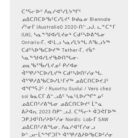
ᑕᕐᕋᓕᐅᑉ ᐱᓇᓱᐊᕐᓯᒪᔭᖏᑦ
ᓄᐃᑕᑎᑕᐅᖃᑦᑕᓯᒪᔪᑦ ᐅᑯᓇᓂ Biennale
ᓰᑦᓂᒥ (Australia0 2020-ᑎᓪᓗᒍ, ᓚᓐᑕᓐᒥ
(UK), ᓴᓇᖕᖑᐊᓯᒪᔪᓂᒃ ᑕᑯᑦᓴᐅᕕᖓᓂ
Ontario-ᒥ, ᐊᒻᒪᓗ ᓴᓇᓯᒪᔭᖓ ᐱᖃᓗᔭᖅ
ᑕᑯᑦᓴᐅᖃᑕᐅᔪᖅ Tether-ᒥ, ᔪᑳᓐ
ᓴᓇᖕᖑᐊᓯᒪᔪᖃᐅᑎᖓᓂ-
ᓄᓇᖃᕐᖄᓯᒪᔪᓄᑦ ᑭᓯᐊᓂ
ᐋᕐᕿᓱᕐᑕᐅᓯᒪᔪᖅ ᑕᑯᑦᓴᐅᑎᑦᓯᓂᖓ.
ᐋᕐᕿᓱᐃᖃᑕᐅᓯᒪᒻᒥᔪᖅ ᓄᐃᑕᑎᑕᐅᔪᒧᑦ
ᐊᖏᕐᕋᒧᑦ / Ruovttu Guvlui / Vers chez
soi ᑲᓇᑕᒥ ᐃᓪᓗᐃᑦ ᓴᓇᒻᒪᐅᓯᖏᓐᓄᑦ
ᓄᐃᑕᑎᑦᓯᕕᖓᓂ ᓄᐃᑕᑎᑕᐅᔪᑦ ᒫᓐᓇ
ᕕᕈᐊᕆ 2023 ᑎᑭᓪᓗᒍ. ᑕᕐᕋᓕᒃ ᐋᑐᕚᒥᐅᖅ
ᑐᑭᒧᐊᑦᑎᓯᔨᐅᑦᓱᓂ Nordic Lab-ᒥ SAW
ᓄᐃᑕᑎᑦᓯᕕᖓᓂ, ᐱᓇᓱᐊᕐᒥᓱᓂᓗ
ᐅᓪᓗᓕᒫᖕᖏᑐᒥᒃ ᐋᕐᕿᓱᐃᔨᐅᖃᑕᐅᑦᓱᓂ