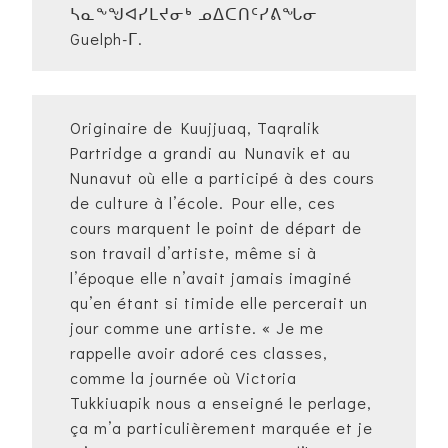
ᓴᓇᖕᖑᐊᓯᒪᔪᓂᒃ ᓄᐃᑕᑎᑦᓯᕕᖓᓂ
Guelph-ᒥ.
Originaire de Kuujjuaq, Taqralik
Partridge a grandi au Nunavik et au
Nunavut où elle a participé à des cours
de culture à l’école. Pour elle, ces
cours marquent le point de départ de
son travail d’artiste, même si à
l’époque elle n’avait jamais imaginé
qu’en étant si timide elle percerait un
jour comme une artiste. « Je me
rappelle avoir adoré ces classes,
comme la journée où Victoria
Tukkiuapik nous a enseigné le perlage,
ça m’a particulièrement marquée et je