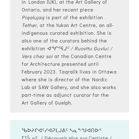
in London (UK), at the Art Gallery of
Ontario, and her recent piece
Piqalujaq
is part of the exhibition
Tether
, at the Yukon Art Centre, an all-
indigenous curated exhibition. She is
also one of the curators behind the
exhibition
ᐊᖏᕐᕋᒧᑦ / Ruovttu Guvlui /
Vers chez soi
at the Canadian Centre
for Architecture presented until
February 2023. Taqralik lives in Ottawa
where she is director of the Nordic
Lab at SAW Gallery, and she also works
part-time as adjunct curator for the
Art Gallery of Guelph.
ᖃᐅᔨᒋᐊᑦᓯᐊᕈᒪᒍᕕᑦ ᓴᓇᖕᖑᐊᑎᐅᑉ
ᒥᑦᓵᓄᑦ. / Découvrir plus sur l’artiste /