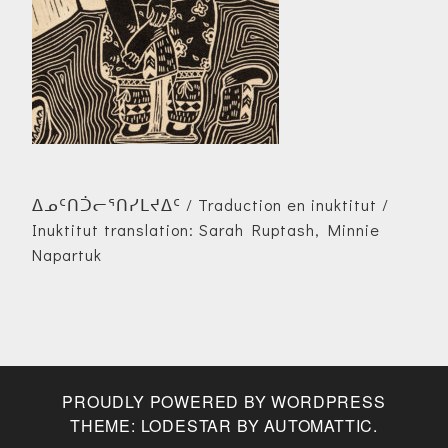
ᐃᓄᑦᑎᑑᓕᕐᑎᓯᒪᔪᐃᑦ / Traduction en inuktitut /
Inuktitut translation: Sarah Ruptash, Minnie
Napartuk
PROUDLY POWERED BY WORDPRESS
THEME: LODESTAR BY
AUTOMATTIC
.