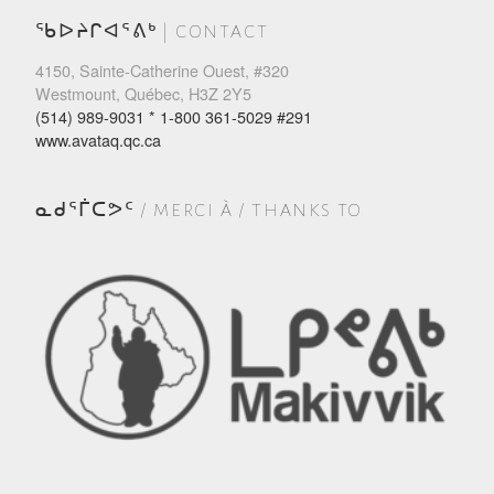
ᖃᐅᔨᒋᐊᕐᕕᒃ | CONTACT
4150, Sainte-Catherine Ouest, #320
Westmount, Québec, H3Z 2Y5
(514) 989-9031 * 1-800 361-5029 #291
www.avataq.qc.ca
ᓇᑯᕐᒦᑕᕗᑦ / MERCI À / THANKS TO