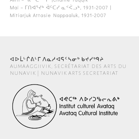
Mai – ᒥᑎᐊᕐᔪᒃ ᐋᑦᑕᓯ ᓇᑉᐹᓗᒃ, 1931-2007 |
Mitiarjuk Attasie Nappaaluk, 1931-2007
ᐊᐅᒫᒡᒌᕕᒻᒥ ᐱᓇᓱᐊᕋᑦᓴᓂᒃ ᑲᔪᓯᒃᑫᔨ
AUMAAGGIIVIK, SECRÉTARIAT DES ARTS DU
NUNAVIK | NUNAVIK ARTS SECRETARIAT