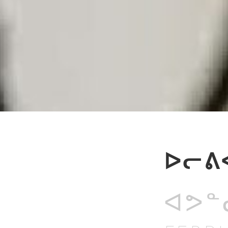
ᐅᓕᕕᐊ
ᐊᕗᓐᓂ