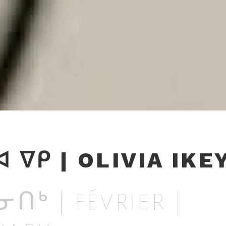
 ᐁᑭ | OLIVIA IKE
ᑎᒃ | FÉVRIER |