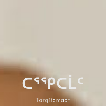
ᑕᕐᕿᑕᒫᑦ
Tarqitamaat