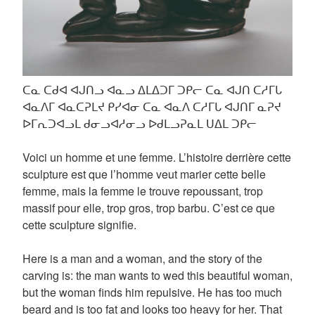
ᑕᓇ ᑕᑯᐊ ᐊᒍᑎᓗ ᐊᓇᓗ ᐃᒪᐃᑐᒥ ᑐᑭᓕ ᑕᓇ ᐊᒍᑎ ᑕᓱᒥᒐ
ᐊᓇᐱᒥ ᐊᓇᑕᕈᒪᔪ ᑭᓯᐊᓂ ᑕᓇ ᐊᓇᐱ ᑕᓱᒥᒐ ᐊᒍᑎᒥ ᓇᕈᔪ
ᐅᒥᕆᑐᐊᓗᒪ ᑯᓂᓗᐊᓱᓂᓗ ᐅᑯᒪᓗᕈᓇᒪ ᑌᐃᒪ ᑐᑭᓕ
Voici un homme et une femme. L’histoire derrière cette
sculpture est que l’homme veut marier cette belle
femme, mais la femme le trouve repoussant, trop
massif pour elle, trop gros, trop barbu. C’est ce que
cette sculpture signifie.
Here is a man and a woman, and the story of the
carving is: the man wants to wed this beautiful woman,
but the woman finds him repulsive. He has too much
beard and is too fat and looks too heavy for her. That