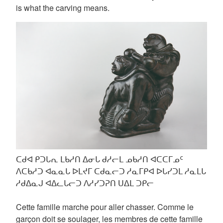
is what the carving means.
ᑕᑯᐊ ᑭᑐᒐᕆ ᒪᑲᓱᑎ ᐃᓂᒐ ᑯᓱᓕᒪ ᓄᑲᓱᑎ ᐊᑕᑕᒥᓄᑦ
ᐱᑕᑲᓱᑐ ᐊᓇᓇᒐ ᐅᒪᔪᒥ ᑕᑯᓇᓕᑐ ᓱᓇᒥᑭᐊ ᐅᒐᓯᑐᒪ ᓱᓇᒪᒐ
ᓱᑯᐃᓇᒍ ᐊᐃᓚᒐᓕᑐ ᐱᓱᓯᑐᕈᑎ ᑌᐃᒪ ᑐᑭᓕ
Cette famille marche pour aller chasser. Comme le
garçon doit se soulager, les membres de cette famille