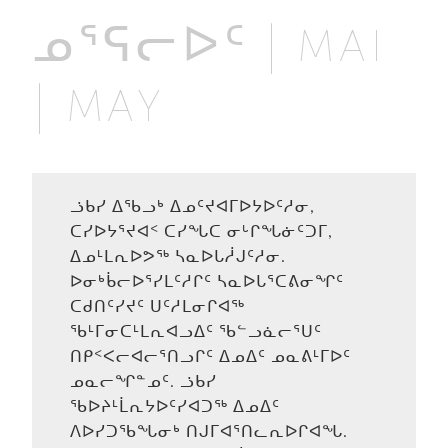
ᓄᕐᕋᓕᐅᑦ | MAI
| MAY
ᓘᑲᓯ ᐃᖃᓗᒃ ᐃᓄᑦᔪᐊᒥᐅᔭᐅᑦᓱᓂ,
ᑕᓯᐅᔭᕐᔪᐊᑉ ᑕᓯᖓᑕ ᓂᒡᒋᖓᓃᑦᑐᒥ,
ᐃᓄᒻᒪᕆᐅᕗᖅ ᓴᓇᐅᒐᓲᒍᑦᓱᓂ.
ᐅᓂᒃᑳᓕᐅᕐᓯᒪᑦᓱᒋᑦ ᓴᓇᐅᒐᕐᑕᕕᓂᖏᑦ
ᑕᑯᑎᑦᓯᔪᑦ ᑌᑦᓱᒪᓂᒋᐊᖅ
ᖃᒻᒥᓂᑕᒻᒪᕆᐊᓗᐃᑦ ᖃᓪᓗᓈᓕᕐᑌᑦ
ᑎᑭᑉᐸᓕᐊᓕᕐᑎᓗᒋᑦ ᐃᓄᐃᑦ ᓄᓇᕕᒻᒥᐅᑦ
ᓄᓇᓕᖏᓐᓄᑦ. ᓘᑲᓯ
ᖃᐅᔨᒻᒫᕆᔭᐅᑦᓯᐊᑐᖅ ᐃᓄᐃᑦ
ᐱᐅᓯᑐᖃᖓᓂᒃ ᑎᒍᒥᐊᕐᑎᓚᕆᐅᒋᐊᖓ.