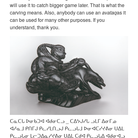
will use it to catch bigger game later. That is what the
carving means. Also, anybody can use an
avataq
as it
can be used for many other purposes. If you
understand, thank you.
ᑕᓇᑕᒐ ᐅᓂᑲᑐᐊ ᐊᑯᓂᑕᓗ _ ᑕᐃᔭᒍᓯᒐ ᓗᒪᒥ ᐃᓂᒥᓄ
ᐊᓱᓇᒧ ᑭᑎᒥᒍ ᑭᓚᓯᒪᑎᓗᒍ ᑭᓚᓗᒐᒧ ᐅᓂᐊᑕᓯᔪᕕᓂ ᑌᐃᒪ
ᑭᓚᓗᒐᓂ ᒪᓕᑐᐃᓇᓯᔪᕕᓂ ᑌᐃᒪ ᑕᑯᐊ ᑭᓚᓗᒐᐃ ᐊᑯᓂᐊᓗ