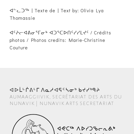
ᐊᓪᓚᑐᖅ | Texte de | Text by: Olivia Lya
Thomassie
ᐊᑦᔨᓕᐊᕕᓂᕐᒥᓂᒃ ᐊᑐᕐᑕᐅᑎᑦᓯᓯᒪᔪᑦ / Crédits
photos / Photos credits: Marie-Christine
Couture
ᐊᐅᒫᒡᒌᕕᒻᒥ ᐱᓇᓱᐊᕋᑦᓴᓂᒃ ᑲᔪᓯᒃᑫᔨ
AUMAAGGIIVIK, SECRÉTARIAT DES ARTS DU
NUNAVIK | NUNAVIK ARTS SECRETARIAT