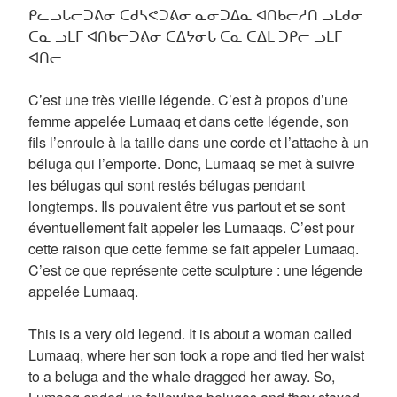
ᑭᓚᓗᒐᓕᑐᕕᓂ ᑕᑯᓴᕙᑐᕕᓂ ᓇᓂᑐᐃᓇ ᐊᑎᑲᓕᓱᑎ ᓗᒪᑯᓂ
ᑕᓇ ᓗᒪᒥ ᐊᑎᑲᓕᑐᕕᓂ ᑕᐃᔭᓂᒐ ᑕᓇ ᑕᐃᒪ ᑐᑭᓕ ᓗᒪᒥ
ᐊᑎᓕ
C’est une très vieille légende. C’est à propos d’une
femme appelée Lumaaq et dans cette légende, son
fils l’enroule à la taille dans une corde et l’attache à un
béluga qui l’emporte. Donc, Lumaaq se met à suivre
les bélugas qui sont restés bélugas pendant
longtemps. Ils pouvaient être vus partout et se sont
éventuellement fait appeler les Lumaaqs. C’est pour
cette raison que cette femme se fait appeler Lumaaq.
C’est ce que représente cette sculpture : une légende
appelée Lumaaq.
This is a very old legend. It is about a woman called
Lumaaq, where her son took a rope and tied her waist
to a beluga and the whale dragged her away. So,