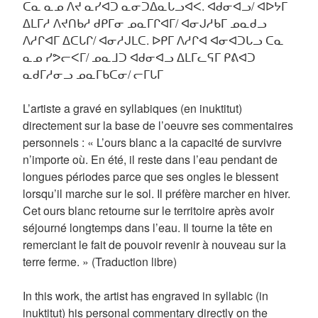
ᑕᓇ ᓇᓄ ᐱᔪ ᓇᓯᐊᑐ ᓇᓂᑐᐃᓇᒐᓗᐊᐸ. ᐊᑯᓂᐊᓗ/ ᐊᐅᔭᒥ
ᐃᒪᒥᓱ ᐱᔪᑎᑲᓱ ᑯᑭᒥᓂ ᓄᓇᒥᒋᐊᒥ/ ᐊᓂᒍᓱᑲᒥ ᓄᓇᑯᓗ
ᐱᓱᒋᐊᒥ ᐃᑕᒐᒋ/ ᐊᓂᓱᒍᒪᑕ. ᐅᑭᒥ ᐱᓱᒋᐊ ᐊᓂᐊᑐᒐᓗ ᑕᓇ
ᓇᓄ ᓯᕗᓕᐸᒥ/ ᓄᓇᒧᑐ ᐊᑯᓂᐊᓗ ᐃᒪᒥᓚᕋᒥ ᑭᕕᐊᑐ
ᓇᑯᒥᓱᓂᓗ ᓄᓇᒥᑲᑕᓂ/ ᓕᒥᒐᒥ
L’artiste a gravé en syllabiques (en inuktitut)
directement sur la base de l’oeuvre ses commentaires
personnels : « L’ours blanc a la capacité de survivre
n’importe où. En été, il reste dans l’eau pendant de
longues périodes parce que ses ongles le blessent
lorsqu’il marche sur le sol. Il préfère marcher en hiver.
Cet ours blanc retourne sur le territoire après avoir
séjourné longtemps dans l’eau. Il tourne la tête en
remerciant le fait de pouvoir revenir à nouveau sur la
terre ferme. » (Traduction libre)
In this work, the artist has engraved in syllabic (in
inuktitut) his personal commentary directly on the