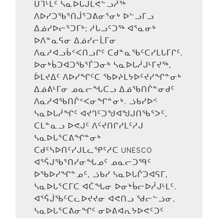
ᑌᒣᒻᒪᑦ ᓴᓇᐅᒐᒍᒪᕙᓪᓗᓲᖅ
ᐱᐅᓯᑐᖃᕐᑎᒎᕐᑐᕕᓂᕐᓂᒃ ᐅᓪᓗᒥᓗ
ᐃᓅᓯᐅᓕᕐᑐᒥᒃ; ᓱᒐᓗᑦᑐᖅ ᐊᕐᓇᓂᒃ
ᐅᐱᓐᓇᕋᓂ ᐃᓅᓯᓕᒫᒥᓂ
ᐱᓇᓱᐊᓗᑳᑉᐸᑎᓗᒋᑦ ᑕᑯᓐᓇᖃᑦᑕᓯᒪᒐᒥᒋᑦ.
ᐅᓂᒃᑳᑐᐊᑐᖃᕐᒦᑐᓂᒃ ᓴᓇᐅᒐᓲᒍᒻᒥᔪᖅ,
ᐆᒪᔪᐃᑦ ᐱᐅᓯᖏᑦᑕ ᖃᐅᔨᒪᔭᐅᑦᔪᓯᖏᓐᓂᒃ
ᐃᓅᕕᒻᒥᓂ ᓄᓇᓕᖓᑕᓗ ᐃᓅᖃᑎᒌᓐᓂᑯᑦ
ᐱᓇᓱᐊᖃᑎᒌᑉᐸᓂᖏᓐᓂᒃ. ᓘᑲᓯᐅᑉ
ᓴᓇᐅᒐᓲᖏᑦ ᐊᔪᒉᑦᑐᖑᐊᖑᒍᑎᖃᕐᐳᑦ,
ᑕᒪᓐᓇᓗ ᐅᕙᒍᑦ ᐱᑦᔪᑎᒋᓯᒪᑦᓱᒍ
ᓴᓇᐅᒐᕐᑕᕕᖏᓐᓂᒃ
ᑕᑯᑦᓴᐅᑎᑦᓯᒍᒪᓚᕿᑦᓱᑕ UNESCO
ᐊᕐᕌᒍᖃᕐᑎᓯᓂᖓᓄᑦ ᓄᓇᓕᑐᙯᑦ
ᐅᖃᐅᓯᖏᓐᓄᑦ, ᓘᑲᓯ ᓴᓇᐅᒐᒌᑐᐊᕋᒥ,
ᓴᓇᐅᒐᕐᑕᒥᑕ ᐊᑖᖓᓂ ᐅᓂᒃᑳᓕᐅᓲᒍᒻᒪᑦ.
ᐊᕐᕌᒎᖃᑦᑕᓚᐅᔪᔪᓂ ᐊᕙᑎᓗ ᖁᓕᓪᓘᓂ,
ᓴᓇᐅᒐᕐᑕᕕᓂᖏᑦ ᓂᐅᕕᐊᕆᔭᐅᕙᑦᑐᑦ