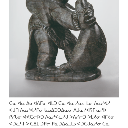
ᑕᓇ ᐊᓇ ᐃᓂᐊᐱᒥᓂ ᐊᒪᑐ ᑕᓇ ᐊᓇ ᓱᓇᓕᒪᓂ ᐱᓇᓱᐊᓱ
ᐊᒍᑎ ᐱᓇᓱᐊᓱᒋᓂ ᑲᓄᐃᑐᑐᐃᓇᓂ ᐱᒍᓇᓯᐊᕋᒥ ᓇᓯᐅ
ᑭᓯᒐᓂ ᐊᕙᑕᓕᐅᑐ ᐱᓇᓱᐊᓚᓱᒍ ᐳᕕᓯᓕᑐ ᐅᒪᔪᓂ ᐊᒋᔪᓂ
ᐊᑐᓚᕋᒥᐅ ᑕᐃᒪ ᑐᑭᓕ ᑭᓇᑐᐃᓇᒧᓗ ᐊᑐᑕᒍᓇᓱᓂ ᑕᓇ