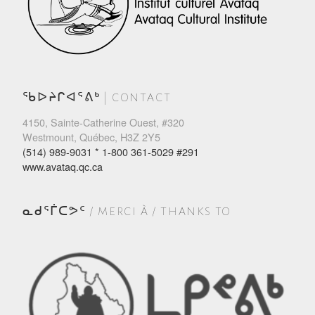
ᖃᐅᔨᒋᐊᕐᕕᒃ | CONTACT
4150, Sainte-Catherine Ouest, #320
Westmount, Québec, H3Z 2Y5
(514) 989-9031 * 1-800 361-5029 #291
www.avataq.qc.ca
ᓇᑯᕐᒦᑕᕗᑦ / MERCI À / THANKS TO