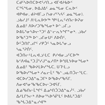
ᑕᑯᑦᓴᐅᑎᑕᐅᕙᑦᓱᑎᓗ ᐊᒥᐊᔨᑲᐅᑉ
ᑕᕐᕋᖓᓂ, ᐅᐃᒍᐃᑦ ᓄᓇᖓᓂ ᑕᕆᐅᑉ
ᐊᑭᐊᓂ, ᑯᔨᐊᒥᓗ (ᓭᓃᓯᑦᓴᔦᑦ ᓄᓇᖓᓂ).
ᓘᑲᓯᒧᑦ ᐱᒻᒪᕆᐅᕗᖅ ᕿᒻᒪᕆᑦᔪᑎᓕᐅᕈᓂ
ᐃᓄᐃᑦ ᐱᐅᓯᑐᖃᖓᓂᒃ ᐅᓪᓗᒥᓗ
ᐅᕕᒐᕐᓂᓴᐅᓕᕐᑐᑦ ᐃᓪᓕᕆᔭᖏᓐᓂᒃ. ᓘᑲᓯ
ᐅᖃᕐᑐᖅ ᐅᓪᓗᒥᓂᑌᑦ ᐱᐅᑏᑦ,
ᐆᑦᑑᑎᒋᓗᒋᑦ ᓯᑭᑑᑦ ᓴᓇᐅᒐᕐᓂᓗ
ᓴᓇᕐᕈᑏᑦ,
ᐊᑑᑎᓕᒻᒪᕆᐊᓘᒻᒪᑕ ᑭᓯᐊᓂᓗᑦᑕᐅᖅ
ᑲᑉᐱᐊᓇᕐᑐᒨᕐᓯᒍᓐᓇᓱᑎᒃ ᐅᖑᒪᔭᐅᓂᖓᓂᒃ
ᐃᓄᐃᑦ ᖃᐅᔨᒪᐅᓯᖓᑕ, ᑌᒣᒻᒪᓗ
ᐅᖃᐅᓯᖓᓂᒃ ᓱᓇᓕᒫᑦ ᖃᓪᓗᓈᑎᑑᓕᕐᒪᑕ.
ᐊᑕᐅᓯᑐᐃᓐᓇᑐᒥᒃ ᐅᖃᐅᓯᖃᕋᒥ,
ᐱᓂᐊᕐᓂᖃᖃᑕᐅᓕᑐᐊᕋᒥ,
ᐃᓅᖃᑎᓕᒫᖏᑦ ᐃᓄᒃᑎᑑᑐᐃᓐᓇᓲᑦ. ᓘᑲᓯ
ᐃᓱᒪᒋᔭᓕᒃ ᐱᐅᓂᕐᓴᐅᖂᕐᒪᑦ ᐅᕕᒐᕐᑐᐃᑦ
ᖃᖓᑐᐃᓐᓇᓯᐊᖅ