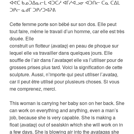
ᐊᕙᑕ ᑲᓄᑐᐃᓇᓕᒪ ᐊᑐᑕᓱ ᐊᒥᓱᐊᓗᓂ ᐊᑐᑎᓕ ᑕᓇ ᑕᐃᒪ
ᑐᑭᓕ ᓇᑯᒥ ᑐᑭᓯᑐᐊᕈᕕ
Cette femme porte son bébé sur son dos. Elle peut
tout faire, même le travail d’un homme, car elle est très
douée. Elle
construit un flotteur (
avataq
) en peau de phoque sur
lequel elle va travailler dans quelques jours. Elle
souffle de l’air dans l’
avataq
et elle va l’utiliser pour de
grosses prises plus tard. Voici la signification de cette
sculpture. Aussi, n’importe qui peut utiliser l’
avataq
,
car il peut être utilisé pour plusieurs choses. Si vous
me comprenez, merci.
This woman is carrying her baby son on her back. She
can work on everything and anything, even a man’s
job, because she is very capable. She is making a
float (
avataq
) out of sealskin which she will work on in
a few days. She is blowing air into the
avataq
as she