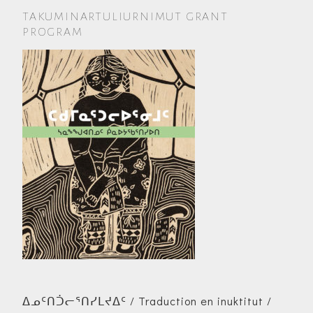
TAKUMINARTULIURNIMUT GRANT
PROGRAM
ᐃᓄᑦᑎᑑᓕᕐᑎᓯᒪᔪᐃᑦ / Traduction en inuktitut /