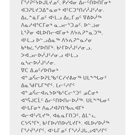
ᒥᕐᓱᕈᑦᔭᐅᒍᒪᔪᓄᑦ, ᑭᓯᐊᓂ ᐃᓕᑦᑎᐅᑎᒥᓂᒃ
ᐊᑐᕈᒪᔪᑐᐃᓐᓇᓂᒃ ᐊᑦᑕᑐᕐᑎᓯᓲᒍᑦᓱᓂ.
ᐃᓚᓐᓈᒥᓄᑦ ᐊᒻᒪᓗ ᐃᓚᒥᓄᑦ ᐁᕕᐅᓲᖅ
ᐱᓇᓱᐊᕐᑕᒥᓂᒃ ᓇᓗᓕᕐᑐᓄᑦ. ᐅᓪᓘᓂ
ᒪᕐᕉᓂ ᐊᒪᐅᑎᓕᐊᒥᓂᒃ ᐱᔭᕇᕈᓐᓇᑐᖅ,
ᐊᒻᒪᓗ ᐅᓪᓗᐃᓇᖅ ᐱᔭᕇᕈᓐᓇᓱᓂ
ᑲᒃᑲᓛᕐᓯᐅᑎᒥᒃ. ᑲᒻᒥᐅᓲᒍᑦᓱᓂᓗ,
ᐳᐊᓗᓕᐅᓲᒍᑦᓱᓂᓗ ᐊᒻᒪᓗ
ᓇᓴᓕᐅᓲᒍᑦᓱᓂ.
ᐁᑕ ᐃᓄᑦᓯᐅᑎᓂᒃ
ᐊᓐᓄᕌᓕᐅᕈᒪᖃᑦᑕᓯᔪᕕᓂᖅ ᑌᒪᖕᖓᓂᑦ
ᐃᓇᖁᒋᒐᒥᖏᑦ. ᒪᓕᑦᓱᒋᑦ
ᐊᓐᓄᕌᓕᐊᕆᔭᐅᖃᑦᑕᓕᕐᑐᑦ ᓄᑖᓂᒃ
ᐊᕐᕌᒍᑕᒫᑦ ᐃᓕᑦᑎᐅᑎᓕᐅᓲᖅ. ᑌᒪᖕᖓᓂᑦ
ᐊᒡᒐᒥᓂᒃ ᐱᓇᓱᐊᕈᑎᖃᕆᐊᒥᒃ
ᐊᓕᐊᑦᓯᒪᔪᖅ, ᐊᓈᓇᒥᑎᑐᑦ, ᐃᒪᓪᓚ
ᑕᔭᕋᕐᒥᒃ, ᑲᒻᒥᐅᓯᑎᐅᓯᒪᔪᒥᒃ. ᐊᒪᐅᓯᐅᓲᖅ
ᒥᕐᓱᔫᕐᓱᒋᑦ, ᐊᒡᒐᒥᓄᑦ ᒥᕐᓱᓲᒍᒐᓗᐊᕐᓱᒋᑦ