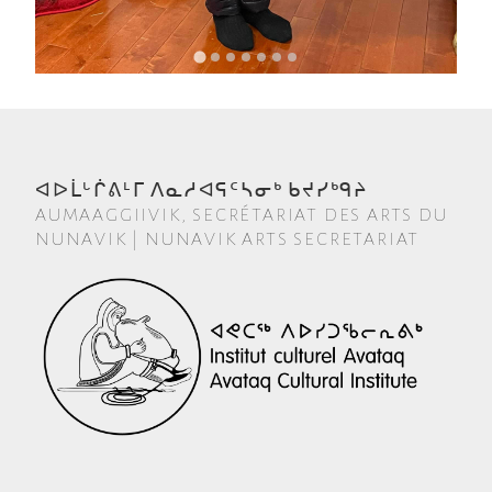
ᐊᐅᒫᒡᒌᕕᒻᒥ ᐱᓇᓱᐊᕋᑦᓴᓂᒃ ᑲᔪᓯᒃᑫᔨ
AUMAAGGIIVIK, SECRÉTARIAT DES ARTS DU
NUNAVIK | NUNAVIK ARTS SECRETARIAT