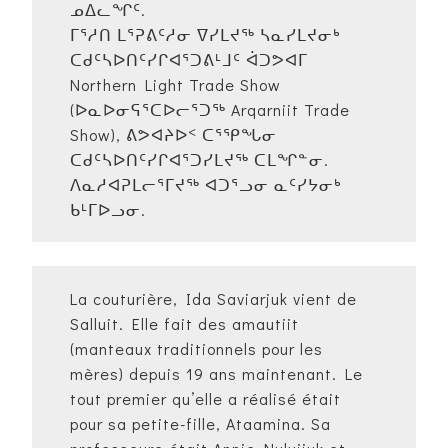
ᓄᐃᓚᖏᑦ.
ᒥᕐᓱᑎ ᒪᕐᕈᕕᑦᓱᓂ ᐁᓯᒪᔪᖅ ᓴᓇᓯᒪᔪᓂᒃ
ᑕᑯᑦᓴᐅᑎᑦᓯᒋᐊᕐᑐᕕᒻᒧᑦ ᐋᑐᕗᐊᒥ
Northern Light Trade Show
(ᐅᓇᐅᓂᕋᕐᑕᐅᓕᕐᑐᖅ Arqarniit Trade
Show), ᕕᕗᐊᔨᐅᑉ ᑕᕐᕿᖓᓂ
ᑕᑯᑦᓴᐅᑎᑦᓯᒋᐊᕐᑐᓯᒪᔪᖅ ᑕᒪᖏᓐᓂ.
ᐱᓇᓱᐊᕈᒪᓕᕐᒥᔪᖅ ᐊᑐᕐᓗᓂ ᓇᑦᓯᔭᓂᒃ
ᑲᒻᒥᐅᓗᓂ.
La couturière, Ida Saviarjuk vient de
Salluit. Elle fait des amautiit
(manteaux traditionnels pour les
mères) depuis 19 ans maintenant. Le
tout premier qu’elle a réalisé était
pour sa petite-fille, Ataamina. Sa