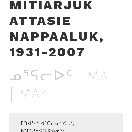
MITIARJUK
ATTASIE
NAPPAALUK,
1931-2007
ᓄᕐᕋᓕᐅᑦ | MAI
| MAY
ᒥᑎᐊᕐᔪᒃ ᐋᑦᑕᓯ ᓇᑉᐹᓗᒃ,
ᑲᖏᕐᓱᔪᐊᕐᒥᐅᕕᓂᖅ,