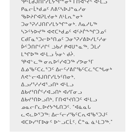
ᕿᒻᒪᑯᒍᑎᒋᓯᒪᔭᖏᓐᓂᒃ ᒥᑎᐊᕐᔫᑉ ᐊᒻᒪᓗ
ᑭᓇᓕᒫᒃᑯᓄᑦ ᐱᕕᑦᓴᐅᒍᓐᓇᓱᓂ
ᖃᐅᔨᒋᐊᕈᒪᔪᓂᒃ ᐱᒻᒪᕆᓐᓂᒃ
ᑐᓂᕐᕈᓯᒍᑎᒋᓯᒪᔭᖏᓐᓂᒃ. ᐱᓇᓱᒐᖅ
ᓴᐳᑦᔭᐅᔪᖅ ᐊᕙᑕᒃᑯᓄᑦ ᐊᑦᔨᒌᖕᖏᑐᓄᑦ
ᑕᑯᒥᓇᕐᑐᓕᐅᕐᑎᓄᑦ ᑐᓂᕐᕈᓯᕕᐅᓯᒪᑦᓱᓂ
ᐆᑦᑑᑎᒋᑦᓱᒋᑦ ᓘᑲᓯ ᑭᐊᑌᓐᓇᖅ, ᑑᒪᓯ
ᒪᖏᐅᖅ ᐊᒻᒪᓗ ᔮᓂᔅ ᑯᔩ.
ᕿᐊᓪᓚᖅ ᓂᕆᐅᑦᓯᐊᑐᖅ ᓯᕗᓂᕐᒥ
ᐃᓅᖃᑦᑕᓛᕐᑐᑦ ᐃᓕᑦᓯᕕᒋᖃᑦᑕᓛᕐᑕᖓᓂᒃ
ᐱᕙᓪᓕᐊᒍᑎᒋᓯᒪᔭᑦᑎᓂᒃ,
ᐃᓗᓯᕐᓱᓯᐊᕐᓗᑎᒃ ᐊᒻᒪᓗ
ᐃᑲᔪᕐᑎᒌᑦᓯᐊᓗᑎᒃ ᐊᓯᒥᓂᓗ
ᐃᑲᔪᕐᑎᐅᓗᑎᒃ, ᒥᑎᐊᕐᔪᑎᑐᑦ ᐊᒻᒪᓗ
ᓄᓇᓕᒋᓚᐅᔪᔭᖓᑎᑐᑦ. “ᐊᓈᓇᒐ
ᓚᕙᓚᐅᕐᑐᖅ: ᐃᓕᑦᓕᓯᖃᑦᑕᕆᐊᖃᕐᑐᒍᑦ
ᐊᑕᐅᓯᕐᒥᐅᓃᑦ ᐅᓪᓗᑕᒫᑦ, ᑖᓐᓇ ᓈᒻᒪᑐᖅ.”