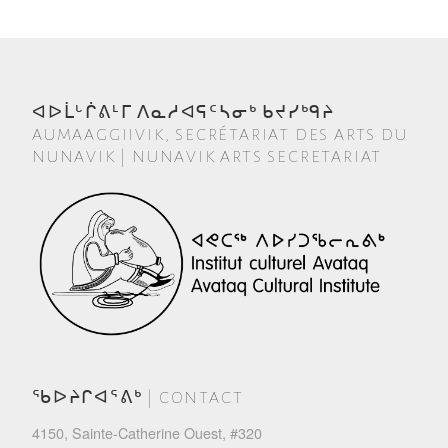
ᐊᐅᒫᒡᒌᕕᒻᒥ ᐱᓇᓱᐊᕋᑦᓴᓂᒃ ᑲᔪᓯᒃᑫᔨ
AUMAAGGIIVIK, SECRÉTARIAT DES ARTS DU
NUNAVIK | NUNAVIK ARTS SECRETARIAT
ᖃᐅᔨᒋᐊᕐᕕᒃ | CONTACT
4150, Sainte-Catherine Ouest, #320