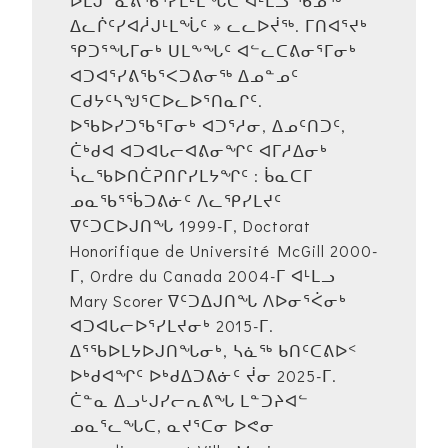
ᐆᒪᒍᓐᓇᕕᖃᕐᓯᒪᒻᒪᖔᑕ ᐊᒻᒪᓗ ᖃᓄᖅ
ᐃᓚᒌᑦᓯᐊᓲᒍᒻᒪᖔᑦ » ᓚᓚᐅᔫᖅ. ᒥᑎᐊᕐᔪᒃ
ᕿᑐᕐᖓᒥᓂᒃ ᑌᒪᖕᖓᑦ ᐊᓪᓚᑕᕕᓂᕐᒥᓂᒃ
ᐊᑐᐊᕐᓯᕕᖃᕐᐸᑐᕕᓂᖅ ᐃᓄᓐᓄᑦ
ᑕᑯᔭᑦᓴᖑᕐᑕᐅᓚᐅᕐᑎᓇᒋᑦ.
ᐅᖃᐅᓯᑐᖃᕐᒥᓂᒃ ᐊᑐᕐᓱᓂ, ᐃᓄᑦᑎᑐᑦ,
ᑖᒃᑯᐊ ᐊᑐᐊᒐᓕᐊᕕᓂᖏᑦ ᐊᒥᓱᐃᓂᒃ
ᓵᓚᖃᐅᑎᑖᕈᑎᒋᓯᒪᔭᖏᑦ : ᑳᓇᑕᒥ
ᓄᓇᖃᕐᖄᑐᕕᓃᑦ ᐱᓚᕿᓯᒪᔪᑦ
ᐁᑦᑐᑕᐅᒍᑎᖓ 1999-ᒥ, Doctorat
Honorifique de Université McGill 2000-
ᒥ, Ordre du Canada 2004-ᒥ ᐊᒻᒪᓗ
Mary Scorer ᐁᑦᑐᐃᒍᑎᖓ ᐱᐅᓂᕐᐹᓂᒃ
ᐊᑐᐊᒐᓕᐅᕐᓯᒪᔪᓂᒃ 2015-ᒥ.
ᐃᕐᖃᐅᒪᔭᐅᒍᑎᖓᓂᒃ, ᓴᓈᖅ ᑲᑎᑦᑕᕕᐅᑉ
ᐅᒃᑯᐊᖏᑦ ᐅᒃᑯᐃᑐᕕᓃᑦ ᔫᓂ 2025-ᒥ.
ᑖᓐᓇ ᐃᓗᒡᒍᓯᓕᕆᕕᖓ ᒪᓐᑐᔨᐊᓪ
ᓄᓇᕐᓚᖓᑕ, ᓇᔪᕐᑕᓂ ᐅᕙᓂ