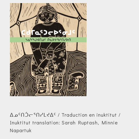
ᐃᓄᑦᑎᑑᓕᕐᑎᓯᒪᔪᐃᑦ / Traduction en inuktitut /
Inuktitut translation: Sarah Ruptash, Minnie
Napartuk