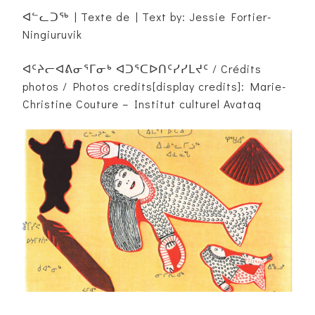
ᐊᓪᓚᑐᖅ | Texte de | Text by: Jessie Fortier-
Ningiuruvik
ᐊᑦᔨᓕᐊᕕᓂᕐᒥᓂᒃ ᐊᑐᕐᑕᐅᑎᑦᓯᓯᒪᔪᑦ / Crédits
photos / Photos credits[display credits]: Marie-
Christine Couture – Institut culturel Avataq