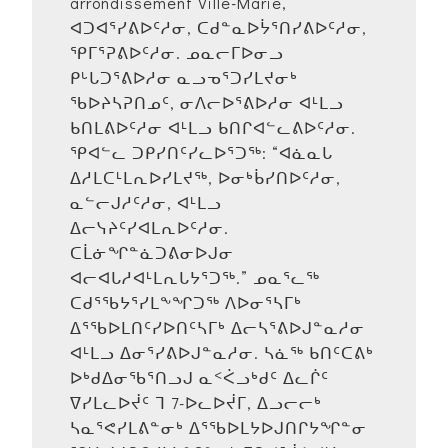
arrondissement Ville-Marie,
ᐊᑐᐊᕐᓯᕕᐅᑦᓱᓂ, ᑕᑯᓐᓇᐅᔮᕐᑎᓯᕕᐅᑦᓱᓂ,
ᕿᒥᕐᕈᕕᐅᑦᓱᓂ. ᓄᓇᓕᒥᐅᓂᓗ
ᑭᒡᒐᑐᕐᕕᐅᓱᓂ ᓇᓗᓀᕐᑐᓯᒪᔪᓂᒃ
ᖃᐅᔨᓴᕈᑎᓄᑦ, ᓂᐱᓕᐅᕐᕕᐅᓱᓂ ᐊᒻᒪᓗ
ᑲᑎᒪᕕᐅᑦᓱᓂ ᐊᒻᒪᓗ ᑲᑎᒋᐊᓪᓚᕕᐅᑦᓱᓂ.
ᕿᐊᓪᓚ ᑐᑭᓯᑎᑦᓯᓚᐅᕐᑐᖅ: “ᐊᓈᓇᒐ
ᐃᓱᒪᑕᒻᒪᕆᐅᓯᒪᔪᖅ, ᐅᓂᒃᑳᓯᑎᐅᑦᓱᓂ,
ᓇᓪᓕᒍᓱᑦᓱᓂ, ᐊᒻᒪᓗ
ᐃᓕᓭᔨᑦᓯᐊᒪᕆᐅᑦᓱᓂ.
ᑕᒫᓃᖏᓐᓈᑐᕕᓂᐅᒍᓂ
ᐊᓕᐊᒐᓱᐊᒻᒪᕆᒐᔭᕐᑐᖅ.” ᓄᓇᕐᓚᖅ
ᑕᑯᕐᖃᔭᕐᓯᒪᖕᖏᑐᖅ ᐱᐅᓂᕐᓴᒥᒃ
ᐃᕐᖃᐅᒪᑎᑦᓯᐅᑎᑦᓴᒥᒃ ᐃᓕᓴᕐᕕᐅᒍᓐᓇᓱᓂ
ᐊᒻᒪᓗ ᐃᓂᕐᓯᕕᐅᒍᓐᓇᓱᓂ. ᓴᓈᖅ ᑲᑎᑦᑕᕕᒃ
ᐅᒃᑯᐃᓂᖃᕐᑎᓗᒍ ᓇᑉᐹᓗᒃᑯᑦ ᐃᓚᒌᑦ
ᐁᓯᒪᓚᐅᔫᑦ ᒣ 7-ᐅᓚᐅᔫᒥ, ᐃᓗᓕᓕᒃ
ᓴᓇᕐᕙᓯᒪᕕᓐᓂᒃ ᐃᕐᖃᐅᒪᔭᐅᒍᑎᒋᔭᖏᓐᓂ