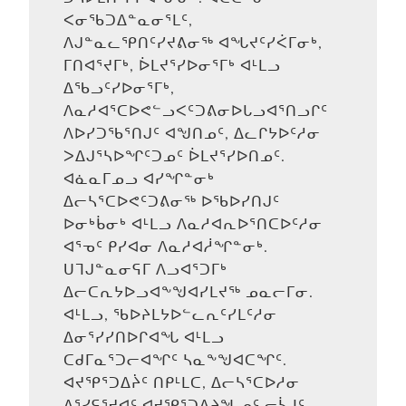
ᐸᓂᖃᑐᐃᓐᓇᓂᕐᒪᑦ,
ᐱᒍᓐᓇᓚᕿᑎᑦᓯᔪᕕᓂᖅ ᐊᖓᔪᑦᓯᐹᒥᓂᒃ,
ᒥᑎᐊᕐᔪᒥᒃ, ᐆᒪᔪᕐᓯᐅᓂᕐᒥᒃ ᐊᒻᒪᓗ
ᐃᖃᓗᑦᓯᐅᓂᕐᒥᒃ,
ᐱᓇᓱᐊᕐᑕᐅᕙᓪᓗᐸᑦᑐᕕᓂᐅᒐᓗᐊᕐᑎᓗᒋᑦ
ᐱᐅᓯᑐᖃᕐᑎᒍᑦ ᐊᖑᑎᓄᑦ, ᐃᓚᒋᔭᐅᑦᓱᓂ
ᐳᐃᒍᕐᓴᐅᖏᑦᑐᓄᑦ ᐆᒪᔪᕐᓯᐅᑎᓄᑦ.
ᐊᓈᓇᒥᓄᓗ ᐊᓯᖏᓐᓂᒃ
ᐃᓕᓴᕐᑕᐅᕙᑦᑐᕕᓂᖅ ᐅᖃᐅᓯᑎᒍᑦ
ᐅᓂᒃᑳᓂᒃ ᐊᒻᒪᓗ ᐱᓇᓱᐊᕆᐅᕐᑎᑕᐅᑦᓱᓂ
ᐊᕐᓀᑦ ᑭᓯᐊᓂ ᐱᓇᓱᐊᓲᖏᓐᓂᒃ.
ᑌᒣᒍᓐᓇᓂᕋᒥ ᐱᓗᐊᕐᑐᒥᒃ
ᐃᓕᑕᕆᔭᐅᓗᐊᖕᖑᐊᓯᒪᔪᖅ ᓄᓇᓕᒥᓂ.
ᐊᒻᒪᓗ, ᖃᐅᔨᒪᔭᐅᓪᓚᕆᑦᓯᒪᑦᓱᓂ
ᐃᓂᕐᓯᓯᑎᐅᒋᐊᖓ ᐊᒻᒪᓗ
ᑕᑯᒥᓇᕐᑐᓕᐊᖏᑦ ᓴᓇᖕᖑᐊᑕᖏᑦ.
ᐊᔪᕿᕐᑐᐃᔩᑦ ᑎᑭᒻᒪᑕ, ᐃᓕᓴᕐᑕᐅᓱᓂ
ᐃᕐᓯᕋᕐᔪᐊᑦ ᐊᔪᕿᕐᑐᐃᔨᖓᓄᑦ ᓕᓵᒧᑦ,