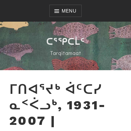
Skip
to
MENU
content
ᑕᕐᕿᑕᒫᑦ
Tarqitamaat
ᒥᑎᐊᕐᔪᒃ ᐋᑦᑕᓯ
ᓇᑉᐹᓗᒃ, 1931-
2007 |