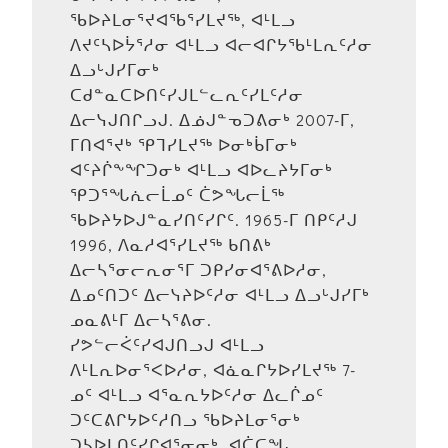
ᖃᐅᔨᒪᓂᕐᔪᐊᖃᕐᓯᒪᔪᖅ, ᐊᒻᒪᓗ
ᐱᔪᑦᓴᐅᔮᕐᓱᓂ ᐊᒻᒪᓗ ᐊᓕᐊᒋᔭᖃᒻᒪᕆᑦᓱᓂ
ᐃᓗᒡᒍᓯᒥᓂᒃ
ᑕᑯᓐᓇᑕᐅᑎᑦᓯᒍᒪᓪᓚᕆᑦᓯᒪᑦᓱᓂ
ᐃᓕᓭᒍᑎᒋᓗᒍ. ᐃᓅᒍᓐᓀᑐᕕᓂᒃ 2007-ᒥ,
ᒥᑎᐊᕐᔪᒃ ᕿᒣᓯᒪᔪᖅ ᐅᓂᒃᑳᒥᓂᒃ
ᐊᑦᔨᒌᖕᖏᑐᓂᒃ ᐊᒻᒪᓗ ᐊᐅᓚᔨᔭᒥᓂᒃ
ᕿᑐᕐᖓᕇᓕᒫᓄᑦ ᑖᕗᖓᓕᒫᖅ
ᖃᐅᔨᔭᐅᒍᓐᓇᓯᑎᑦᓯᒋᑦ. 1965-ᒥ ᑎᑭᑦᓱᒍ
1996, ᐱᓇᓱᐊᕐᓯᒪᔪᖅ ᑲᑎᕕᒃ
ᐃᓕᓴᕐᓂᓕᕆᓂᕐᒥ ᑐᑭᓯᓂᐊᕐᕕᐅᓱᓂ,
ᐃᓄᑦᑎᑐᑦ ᐃᓕᓭᔨᐅᑦᓱᓂ ᐊᒻᒪᓗ ᐃᓗᒡᒍᓯᒥᒃ
ᓄᓇᕕᒻᒥ ᐃᓕᓴᕐᕕᓂ.
ᓯᕗᓪᓕᐹᑦᓯᐊᒍᑎᓗᒍ ᐊᒻᒪᓗ
ᐱᒻᒪᕆᐅᓂᕐᐸᐅᓱᓂ, ᐊᓈᓇᒋᔭᐅᓯᒪᔪᖅ 7-
ᓄᑦ ᐊᒻᒪᓗ ᐊᕐᓇᕆᔭᐅᑦᓱᓂ ᐃᓚᒌᓄᑦ
ᑐᑦᑕᕕᒋᔭᐅᑦᓱᑎᓗ ᖃᐅᔨᒪᓂᕐᓂᒃ
ᑐᓴᐅᒪᑎᑦᓯᒋᐊᕐᓂᓂᒃ. ᐊᑖᑕᖓ