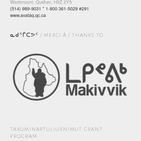
Westmount, Québec, H3Z 2Y5
(514) 989-9031 * 1-800 361-5029 #291
www.avataq.qc.ca
ᓇᑯᕐᒦᑕᕗᑦ / MERCI À / THANKS TO
TAKUMINARTULIURNIMUT GRANT
PROGRAM