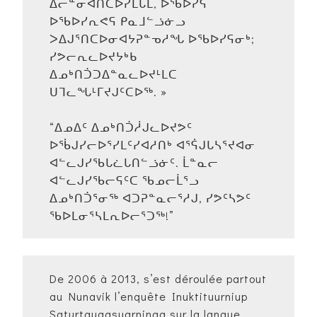
ᐃᓕᓐᓂᐊᑎᑕᐅᓯᒪᒐᒪ, ᐅᖃᐅᓯᕋ
ᐅᖃᐅᓯᕆᕙᕋ ᑭᓇᒧᓪᓘᓃᓗ
ᐳᐃᒍᕐᑎᑕᐅᓂᐊᔭᕈᓐᓀᓱᖓ ᐅᖃᐅᓯᕋᓂᒃ;
ᓯᕗᓕᕆᓚᐅᔪᔭᒃᑲ
ᐃᓄᒃᑎᑑᑐᐃᓐᓇᓚᐅᔪᒻᒪᑕ
ᑌᒣᓚᖓᒻᒥᔪᒍᑦᑕᐅᖅ. »
“ᐃᓄᐃᑦ ᐃᓄᒃᑎᑑᓲᒍᓚᐅᔪᕗᑦ
ᐅᖄᒍᓯᓕᐅᕐᓯᒪᑦᓯᐊᓱᑎᒃ ᐊᕐᕌᒍᒐᓴᕐᔪᐊᓂ
ᐊᓪᓚᒍᓯᖃᒐᓛᒐᑎᓪᓘᓃᑦ. ᒫᓐᓇᓕ
ᐊᓪᓚᒍᓯᖃᓕᕋᑦᑕ ᖃᓄᓕᒫᕐᓗ
ᐃᓄᒃᑎᑑᕐᓂᖅ ᐊᑐᕈᓐᓇᓕᕐᓱᒍ, ᓯᕗᑦᓴᕗᑦ
ᖃᐅᒪᓂᕐᓴᒪᕆᐅᓕᕐᑐᖅ!”
De 2006 à 2013, s’est déroulée partout
au Nunavik l’enquête Inuktituurniup
Saturtaugasuarninga sur la langue