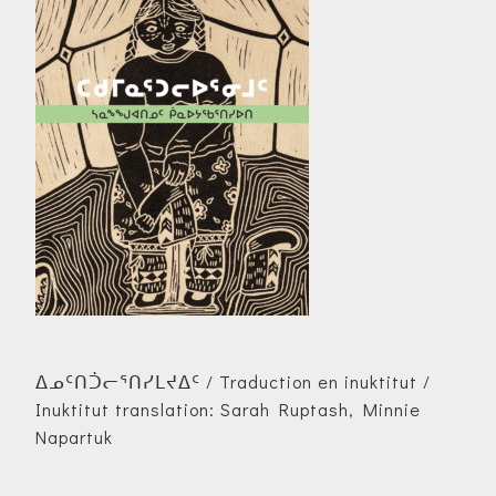
ᐃᓄᑦᑎᑑᓕᕐᑎᓯᒪᔪᐃᑦ / Traduction en inuktitut /
Inuktitut translation: Sarah Ruptash, Minnie
Napartuk