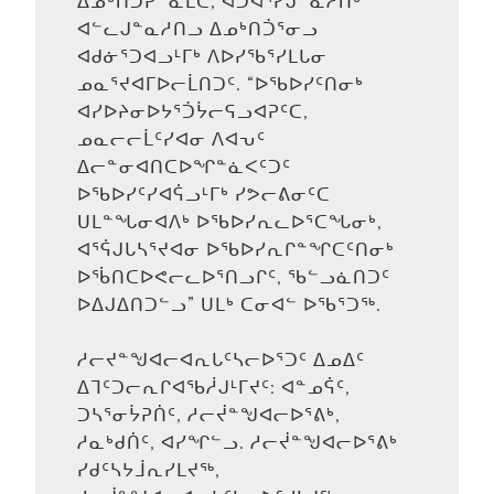
ᐃᓄᒃᑎᑑᕈᓐᓇᒪᑕ, ᐊᑐᐊᕐᓯᒍᓐᓇᓱᑎᒃ
ᐊᓪᓚᒍᓐᓇᓱᑎᓗ ᐃᓄᒃᑎᑑᕐᓂᓗ
ᐊᑯᓃᕐᑐᐊᓗᒻᒥᒃ ᐱᐅᓯᖃᕐᓯᒪᒐᓂ
ᓄᓇᕐᔪᐊᒥᐅᓕᒫᑎᑐᑦ. “ᐅᖃᐅᓯᑦᑎᓂᒃ
ᐊᓯᐅᔨᓂᐅᔭᕐᑑᔮᓕᕋᓗᐊᕈᑦᑕ,
ᓄᓇᓕᓕᒫᑦᓯᐊᓂ ᐱᐊᕃᑦ
ᐃᓕᓐᓂᐊᑎᑕᐅᖏᓐᓈᐸᑦᑐᑦ
ᐅᖃᐅᓯᑦᓯᐊᕌᓗᒻᒥᒃ ᓯᕗᓕᕕᓂᑦᑕ
ᑌᒪᓐᖓᓂᐊᐱᒃ ᐅᖃᐅᓯᕆᓚᐅᕐᑕᖓᓂᒃ,
ᐊᕐᕌᒍᒐᓴᕐᔪᐊᓂ ᐅᖃᐅᓯᕆᒋᓐᖏᑕᑦᑎᓂᒃ
ᐅᖄᑎᑕᐅᕙᓕᓚᐅᕐᑎᓗᒋᑦ, ᖃᓪᓗᓈᑎᑐᑦ
ᐅᐃᒍᐃᑎᑐᓪᓗ” ᑌᒪᒃ ᑕᓂᐊᓪ ᐅᖃᕐᑐᖅ.
ᓱᓕᔪᓐᖑᐊᓕᐊᕆᒐᑦᓴᓕᐅᕐᑐᑦ ᐃᓄᐃᑦ
ᐃᒣᑦᑐᓕᕆᒋᐊᖃᓲᒍᒻᒥᔪᑦ: ᐊᓐᓄᕌᑦ,
ᑐᓴᕐᓂᔮᕈᑏᑦ, ᓱᓕᔫᓐᖑᐊᓕᐅᕐᕕᒃ,
ᓱᓇᒃᑯᑏᑦ, ᐊᓯᖏᓪᓗ. ᓱᓕᔫᓐᖑᐊᓕᐅᕐᕕᒃ
ᓯᑯᑦᓴᔭᒨᕆᓯᒪᔪᖅ,