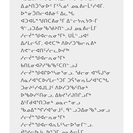
ᐃᓄᒃᑎᑑᕐᓂᐅᑉ ᒥᑦᓵᓄᑦ ᓄᓇᕕᓕᒫᑦᓯᐊᒥ.
ᐅᓐᓂᑑᑎᓕᐊᕕᓃᑦ ᐃᓚᖓ
ᐊᑐᐊᒐᓐᖑᑎᑕᕕᓂᕐᒥ ᐃᓪᓕᔭᕆᔭᕗ-ᒥ
ᑫᓪᓗᑐᐃᓂᖃᖁᔨᑎᓪᓗᒍ ᓄᓇᕕᓕᒫᒥ
ᓱᓕᔫᓐᖑᐊᓕᕆᓂᕐᒥᒃ. ᑌᒫᓪᓗᐊᑦ
ᐃᓱᒪᓕᕋᒥ, ᐊᕙᑕᖅ ᐱᐅᓯᑐᖃᓕᕆᕕᒃ
ᐱᕙᓪᓕᐊᑎᑦᓯᓕᓚᐅᔪᖅ
ᓱᓕᔫᓐᖑᐊᓕᕆᓂᕐᒥᒃ
ᑲᑎᒪᓂᐊᕈᓯᖃᖃᑦᑕᑎᓪᓗᒍ
ᓱᓕᔫᓐᖑᐊᒋᐅᕐᓴᓂᕐᓂᓗ. ᖁᓕᓂ ᐊᕐᕌᒍᕐᓂ
ᐱᓇᓱᐊᕐᑕᐅᓯᒪᓕᕐᑐᒥ ᑐᕌᕐᓂᕆᒐᓱᐊᕐᑕᖓ
ᑐᓂᔨᑦᓯᐊᒍᒪᒧᑦ ᐱᐅᓯᑐᖃᑦᑎᓂᒃ
ᐅᖃᐅᓯᑦᑎᓂᓗ, ᐃᑲᔪᕐᓯᒍᑎᒋᓗᒋᒃ
ᐃᒻᒥᑯᐊᕐᑎᑐᓂᒃ ᓄᓇᓕᓐᓂᓗ
ᖃᓄᐃᓐᖏᓯᐊᕐᓂᒧᑦ, ᑫᓪᓗᑐᐃᓂᖃᕐᓗᓂᓗ
ᓱᓕᔫᓐᖑᐊᓕᕆᓂᕐᒥᒃ
ᓱᓕᔫᓐᖑᐊᓕᐊᕆᒐᑦᓴᓕᐅᕐᓂᒥᓪᓗ.
ᐋᕐᔪᓕᐅᒍᓚᐅᕐᑐᒥ ᓄᓇᕕᓕᒫᒥ