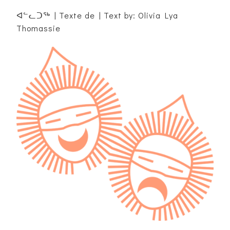
ᐊᓪᓚᑐᖅ | Texte de | Text by: Olivia Lya
Thomassie