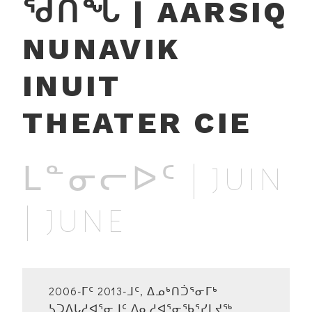
ᖁᑎᖓ | AARSIQ
NUNAVIK
INUIT
THEATER CIE
ᒪᓐᓂᓕᐅᑦ | JUIN
| JUNE
2006-ᒥᑦ 2013-ᒧᑦ, ᐃᓄᒃᑎᑑᕐᓂᒥᒃ
ᓴᑐᐃᒐᓱᐊᕐᓂᒧᑦ ᐱᓇᓱᐊᕐᓂᖃᕐᓯᒪᔪᖅ