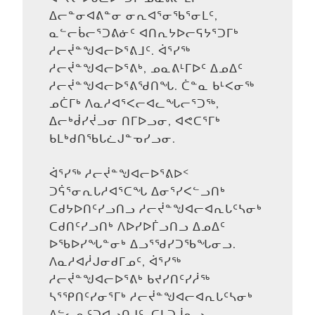
ᐃᓕᓐᓂᐊᕕᓐᓂ ᓂᕆᐊᕐᓂᖃᕐᓂᒪᑦ,
ᓇᓪᓕᑳᓕᕐᑐᕕᓃᑦ ᐊᑎᕆᔭᐅᓕᕋᔭᕐᑐᒥᒃ
ᓱᓕᔫᓐᖑᐊᓕᐅᕐᕕᒧᑦ. ᐋᕐᓯᖅ
ᓱᓕᔫᓐᖑᐊᓕᐅᕐᕕᒃ, ᓄᓇᕕᒻᒥᐅᑦ ᐃᓄᐃᑦ
ᓱᓕᔫᓐᖑᐊᓕᐅᕐᕕᖁᑎᖓ. ᑖᓐᓇ ᑲᒻᐸᓂᖅ
ᓄᑖᒥᒃ ᐱᓇᓱᐊᕐᐸᓕᐊᓚᖓᓕᕐᑐᖅ,
ᐃᓕᒃᑰᓯᔫᓗᓂ ᑎᒥᐅᓗᓂ, ᐊᕙᑕᕐᒥᒃ
ᑲᒪᒃᑯᑎᖃᒐᓛᒍᓐᓀᓯᓗᓂ.
ᐋᕐᓯᖅ ᓱᓕᔫᓐᖑᐊᓕᐅᕐᕕᐅᑉ
ᑐᕌᕐᓂᕆᒐᓱᐊᕐᑕᖓ ᐃᓂᕐᓯᐸᓪᓗᑎᒃ
ᑕᑯᔭᐅᑎᑦᓯᓗᑎᓗ ᓱᓕᔫᓐᖑᐊᓕᐊᕆᒐᑦᓴᓂᒃ
ᑕᑯᑎᑦᓯᓗᑎᒃ ᐱᐅᓯᐅᒦᓗᑎᓗ ᐃᓄᐃᑦ
ᐅᖃᐅᓯᖓᓐᓂᒃ ᐃᓗᕐᖁᓯᑐᖃᖓᓂᓗ.
ᐱᓇᓱᐊᓲᒍᓂᑯᒥᓄᑦ, ᐋᕐᓯᖅ
ᓱᓕᔫᓐᖑᐊᓕᐅᕐᕕᒃ ᑲᔪᓯᑎᑦᓯᓲᖅ
ᓴᕐᕿᑎᑦᓯᓂᕐᒥᒃ ᓱᓕᔫᓐᖑᐊᓕᐊᕆᒐᑦᓴᓂᒃ
ᐱᓪᓚᕆᑦᑐᐊᓗᑎᒍᑦ, ᑕᒪᑐᒨᓇᓗ,