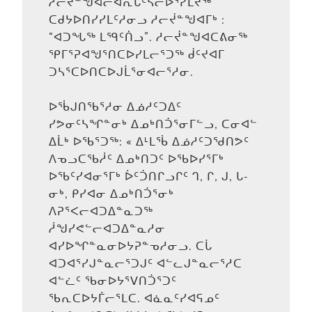
ᓱᓕᔫᓐᖑᐊᓕᐊᕆᒐᑦᓴᓕᐅᕐᓯᒪᔪᖅ
ᑕᑯᔭᐅᑎᓯᓯᒪᑦᓱᓂᓗ ᓱᓕᔫᓐᖑᐊᒥᒃ :
“ᐊᑐᖓᖅ ᒪᙯᑦᑏᓗ”. ᓱᓕᔫᓐᖑᐊᑕᕕᓂᖅ
ᕿᒥᕐᕈᐊᖑᕐᑎᑕᐅᓯᒪᓕᕐᑐᖅ ᑰᑦᔪᐊᒥ
ᑐᓴᕐᑕᐅᑎᑕᐅᒍᒫᕐᓂᐊᓕᕐᓱᓂ.
ᐅᖄᒍᑎᖃᕐᓱᓂ ᐃᓅᓱᑦᑐᐃᑦ
ᓯᕗᓂᑦᓴᖏᓐᓂᒃ ᐃᓄᒃᑎᑑᕐᓂᒥᓪᓗ, ᑕᓂᐊᓪ
ᐃᒫᒃ ᐅᖃᕐᑐᖅ: « ᐃᒻᒪᖄ ᐃᓅᓱᑦᑐᖁᑎᕗᑦ
ᐱᓀᓗᑕᖃᓲᑦ ᐃᓄᒃᑎᑐᑦ ᐅᖃᐅᓯᕐᒥᒃ
ᐅᖃᑦᓯᐊᓂᕐᒥᒃ ᐆᑦᑑᑎᒋᓗᒋᑦ ᒉ, ᒋ, ᒍ, ᒐ-
ᓂᒃ, ᑭᓯᐊᓂ ᐃᓄᒃᑎᑑᕐᓂᒃ
ᐱᕈᕐᐸᓕᐊᑐᐃᓐᓇᑐᖅ
ᓲᖑᓯᕙᓪᓕᐊᑐᐃᓐᓇᓱᓂ
ᐊᓯᐅᖏᓐᓇᓂᐅᔭᕈᓐᓀᓱᓂᓗ. ᑕᒑ
ᐊᑐᐊᕐᓯᒍᓐᓇᓕᕐᑐᒍᑦ ᐊᓪᓚᒍᓐᓇᓕᕐᓱᑕ
ᐊᓪᓛᑦ ᖃᓂᐅᔭᕐᐯᑎᑑᕐᑐᑦ
ᖃᕆᑕᐅᔭᒦᓕᕐᒪᑕ. ᐊᓈᓇᑦᓯᐊᕋᓄᑦ