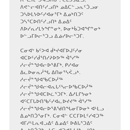
ᐱᕙᓪᓕᐊᑎᑦᓯᓗᑎᒃ ᓄᐃᑕᓪᓗᕆᑦᑑᓗᓂ
ᑐᓴᐅᒪᔭᐅᑦᓯᐊᓂᕐᒥᒃ ᐃᓄᒃᑎᑐᑦ
ᑐᓴᕐᑕᐅᑎᑦᓯᓗᑎᒃ ᐃᓄᐃᑦ
ᐱᐅᓯᕆᓯᒪᔭᖏᓐᓂᒃ, ᐅᓂᒃᑳᑐᐊᖏᓐᓂᒃ
ᐅᓪᓗᒥᐅᓕᕐᑐᓗ ᐃᓅᓯᐅᓕᕐᑐᒥ.
ᑕᓂᐊᔾ ᑲᑦᐳᐊ ᑰᒃᔪᐊᒥᐅᒍᑦᓱᓂ
ᐊᑕᐅᑦᓯᑰᕐᑎᓯᔨᐅᕗᖅ ᐋᕐᓯᖅ
ᓱᓕᔫᓐᖑᐊᓕᐅᕐᕕᒥᒃ, ᑭᓯᐊᓂ
ᐃᓚᐅᓂᕆᓲᖓ ᐃᑎᓂᕐᓴᐹᓗᒃ.
ᓱᓕᔫᓐᖑᐊᖃᑕᐅᓲᖅ
ᓱᓕᔫᓐᖑᐊᓕᐊᕆᒐᑦᓴᓕᐅᖃᑕᐅᓲᖅ
ᓱᓕᔫᓐᖑᐊᑕᐅᓛᕐᑐᒥᒃ. ᐃᓱᒪᒋᔭᓂᒃ
ᐊᑦᑕᒥᒐᐅᑎᖃᑦᓯᐊᓚᐅᔪᔪᖅ ᐋᕐᓯᖅ
ᓱᓕᔫᓐᖑᐊᓕᐅᕐᕕᖁᑎᖓᓂᒥᐅᓂᒃ ᐊᒻᒪᓗ
ᐃᓄᒃᑎᑑᕐᓂᒥᒃ. ᑕᓂᐊᓪ ᑕᑕᒥᐅᒪᑦᓯᐊᑐᖅ
ᐊᒥᓱᒻᒪᕆᐊᓗᐃᑦ ᐃᓄᐃᑦ ᐅᕕᒐᕐᑐᐃᑦ