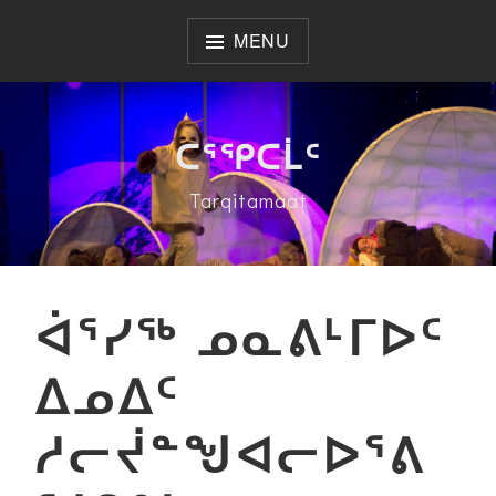
Skip
to
MENU
content
ᑕᕐᕿᑕᒫᑦ
Tarqitamaat
ᐋᕐᓯᖅ ᓄᓇᕕᒻᒥᐅᑦ
ᐃᓄᐃᑦ
ᓱᓕᔫᓐᖑᐊᓕᐅᕐᕕ