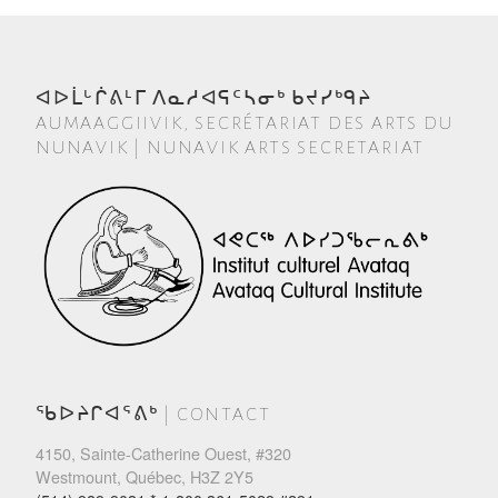
ᐊᐅᒫᒡᒌᕕᒻᒥ ᐱᓇᓱᐊᕋᑦᓴᓂᒃ ᑲᔪᓯᒃᑫᔨ
AUMAAGGIIVIK, SECRÉTARIAT DES ARTS DU
NUNAVIK | NUNAVIK ARTS SECRETARIAT
ᖃᐅᔨᒋᐊᕐᕕᒃ | CONTACT
4150, Sainte-Catherine Ouest, #320
Westmount, Québec, H3Z 2Y5