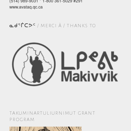
(514) 989-9031 * 1-800 361-5029 #291
www.avataq.qc.ca
ᓇᑯᕐᒦᑕᕗᑦ / MERCI À / THANKS TO
TAKUMINARTULIURNIMUT GRANT
PROGRAM