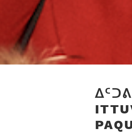
ᐃᑦᑐᕕ
ITTU
PAQ