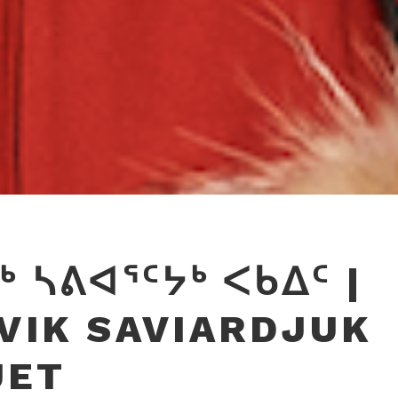
ᒃ ᓴᕕᐊᕐᑦᔭᒃ ᐸᑲᐃᑦ |
VIK SAVIARDJUK
UET