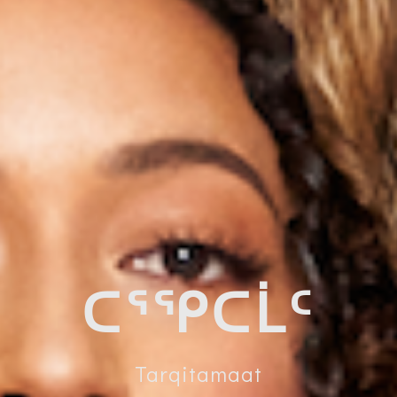
ᑕᕐᕿᑕᒫᑦ
Tarqitamaat